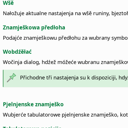
Wšě
Nałožuje aktualne nastajenja na wšě runiny, bjeztoh
Znamješkowa předłoha
Podajće znamješkowu předłohu za wubrany symbol
Wobdźěłać
Wočinja dialog, hdźež móžeće wubranu znamješko
Přichodne tři nastajenja su k dispoziciji, h
Pjelnjenske znamješko
Wubjerće tabulatorowe pjelnjenske znamješko, kot