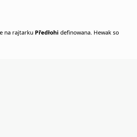
e na rajtarku
Předłohi
definowana. Hewak so