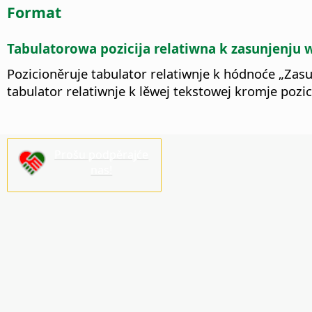
Format
Tabulatorowa pozicija relatiwna k zasunjenju
Pozicioněruje tabulator relatiwnje k hódnoće „Zas
tabulator relatiwnje k lěwej tekstowej kromje pozic
Prošu podpěrajće
nas!