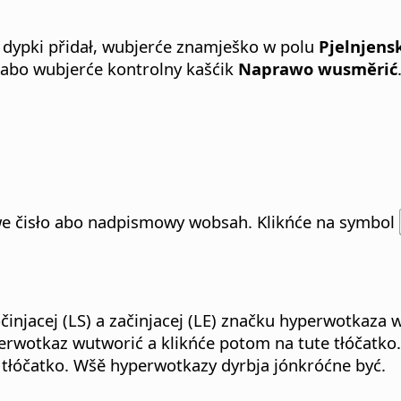
 dypki přidał, wubjerće znamješko w polu
Pjelnjens
abo wubjerće kontrolny kašćik
Naprawo wusměrić
e čisło abo nadpismowy wobsah. Klikńće na symbol
činjacej (LS) a začinjacej (LE) značku hyperwotkaza 
erwotkaz wutworić a klikńće potom na tute tłóčatko
tłóčatko. Wšě hyperwotkazy dyrbja jónkróćne być.