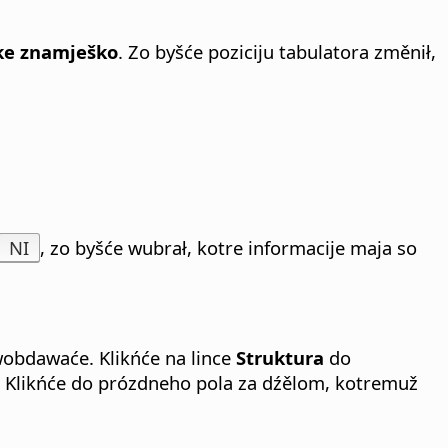
ke znamješko
. Zo byšće poziciju tabulatora změnił,
.
NI
, zo byšće wubrał, kotre informacije maja so
wobdawaće. Klikńće na lince
Struktura
do
. Klikńće do prózdneho pola za dźělom, kotremuž