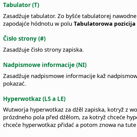
Tabulator (T)
Zasadźuje tabulator. Zo byšće tabulatorej nawodne
zapodajće hódnotu w polu
Tabulatorowa pozicija
Čisło strony (#)
Zasadźuje čisło strony zapiska.
Nadpismowe informacije (NI)
Zasadźuje nadpismowe informacije kaž nadpismow
pokazać.
Hyperwotkaz (LS a LE)
Wutworja hyperwotkaz za dźěl zapiska, kotryž z wo
prózdneho pola před dźělom, za kotryž chceće hyp
chceće hyperwotkaz přidać a potom znowa na tute 