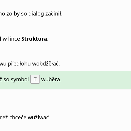
o zo by so dialog začinił.
 w lince
Struktura
.
wu předłohu wobdźěłać.
dyž so symbol
T
wuběra.
rež chceće wužiwać.