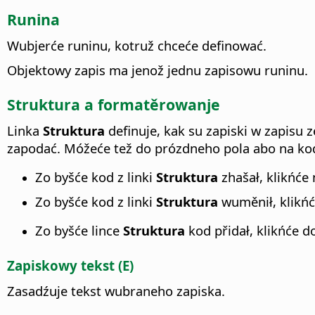
Runina
Wubjerće runinu, kotruž chceće definować.
Objektowy zapis ma jenož jednu zapisowu runinu.
Struktura a formatěrowanje
Linka
Struktura
definuje, kak su zapiski w zapisu 
zapodać. Móžeće tež do prózdneho pola abo na kod
Zo byšće kod z linki
Struktura
zhašał, klikńće
Zo byšće kod z linki
Struktura
wuměnił, klikńć
Zo byšće lince
Struktura
kod přidał, klikńće 
Zapiskowy tekst (E)
Zasadźuje tekst wubraneho zapiska.