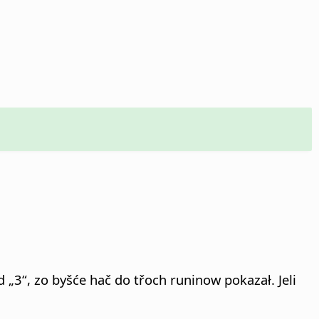
3“, zo byšće hač do třoch runinow pokazał. Jeli