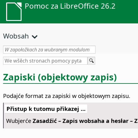
Pomoc za LibreOffice 26.2
Wobsah
Zapiski (objektowy zapis)
Podajće format za zapiski w objektowym zapisu.
Přistup k tutomu přikazej …
Wubjerće
Zasadźić – Zapis wobsaha a hesłar – Z