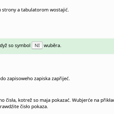
 strony a tabulatorom wostajić.
 hdyž so symbol
NI
wuběra.
do zapisoweho zapiska zapřijeć.
isła, kotrež so maja pokazać. Wubjerće na přikład „
rawdźite čisło pokaza.