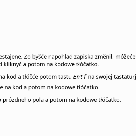
zestajene. Zo byšće napohlad zapiska změnił, móžeće
 kliknyć a potom na kodowe tłóčatko.
 na kod a tłóčće potom tastu
na swojej tastaturj
Entf
e na kod a potom na kodowe tłóčatko.
do prózdneho pola a potom na kodowe tłóčatko.