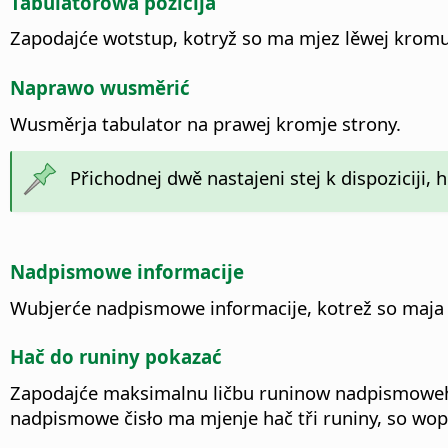
Tabulatorowa pozicija
Zapodajće wotstup, kotryž so ma mjez lěwej kromu
Naprawo wusměrić
Wusměrja tabulator na prawej kromje strony.
Přichodnej dwě nastajeni stej k dispoziciji,
Nadpismowe informacije
Wubjerće nadpismowe informacije, kotrež so maja 
Hač do runiny pokazać
Zapodajće maksimalnu ličbu runinow nadpismoweho č
nadpismowe čisło ma mjenje hač tři runiny, so wop