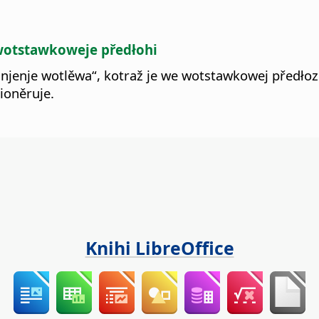
 wotstawkoweje předłohi
unjenje wotlěwa“, kotraž je we wotstawkowej předłoz
ioněruje.
Knihi LibreOffice