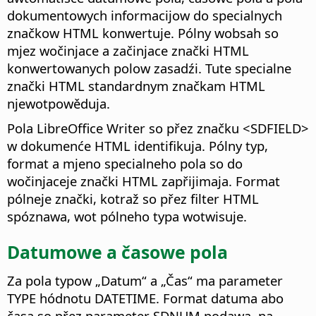
dokumentowych informacijow do specialnych
značkow HTML konwertuje. Pólny wobsah so
mjez wočinjace a začinjace znački HTML
konwertowanych polow zasadźi. Tute specialne
znački HTML standardnym značkam HTML
njewotpowěduja.
Pola LibreOffice Writer so přez značku <SDFIELD>
w dokumenće HTML identifikuja. Pólny typ,
format a mjeno specialneho pola so do
wočinjaceje znački HTML zapřijimaja. Format
pólneje znački, kotraž so přez filter HTML
spóznawa, wot pólneho typa wotwisuje.
Datumowe a časowe pola
Za pola typow „Datum“ a „Čas“ ma parameter
TYPE hódnotu DATETIME. Format datuma abo
časa so přez parameter SDNUM podawa, na