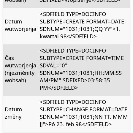
<SDFIELD TYPE=DOCINFO
Datum
SUBTYPE=CREATE FORMAT=DATE
wutworjenja
SDNUM="1031;1031;QQ YY">1.
kwartal 98</SDFIELD>
<SDFIELD TYPE=DOCINFO
Čas
SUBTYPE=CREATE FORMAT=TIME
wutworjenja
SDVAL="0"
(njezměnity
SDNUM="1031;1031;HH:MM:SS
wobsah)
AM/PM" SDFIXED>03:58:35
PM</SDFIELD>
<SDFIELD TYPE=DOCINFO
Datum
SUBTYPE=CHANGE FORMAT=DATE
změny
SDNUM="1031;1031;NN TT. MMM
JJ">Pó 23. feb 98</SDFIELD>