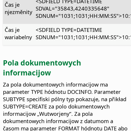
<SDFIELD TYPE=DATETIME
Čas je
SDVAL="35843,4240335648"
njezměnity
SDNUM="1031;1031;HH:MM:SS">10:1
Čas je
<SDFIELD TYPE=DATETIME
wariabelny
SDNUM="1031;1031;HH:MM:SS">10:1
Pola dokumentowych
informacijow
Za pola dokumentowych informacijow ma
parameter TYPE hódnotu DOCINFO. Parameter
SUBTYPE specifiski pólny typ pokazuje, na přikład
SUBTYPE=CREATE za polo dokumentowych
informacijow „Wutworjeny“. Za pola
dokumentowych informacijow z datumom a
časom ma parameter FORMAT hódnotu DATE abo