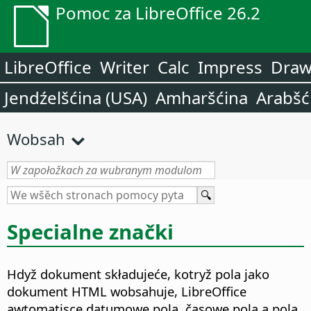
Pomoc za LibreOffice 26.2
LibreOffice
Writer
Calc
Impress
Dra
Jendźelšćina (USA)
Amharšćina
Arabšć
Wobsah
Specialne znački
Hdyž dokument składujeće, kotryž pola jako
dokument HTML wobsahuje, LibreOffice
awtomatisce datumowe pola, časowe pola a pola