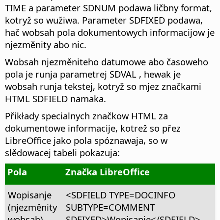
TIME a parameter SDNUM podawa ličbny format,
kotryž so wužiwa. Parameter SDFIXED podawa,
hač wobsah pola dokumentowych informacijow je
njezměnity abo nic.
Wobsah njezměniteho datumowe abo časoweho
pola je runja parametrej SDVAL , hewak je
wobsah runja tekstej, kotryž so mjez značkami
HTML SDFIELD namaka.
Přikłady specialnych značkow HTML za
dokumentowe informacije, kotrež so přez
LibreOffice jako pola spóznawaja, so w
slědowacej tabeli pokazuja:
Pola
Značka LibreOffice
Wopisanje
<SDFIELD TYPE=DOCINFO
(njezměnity
SUBTYPE=COMMENT
wobsah)
SDFIXED>Wopisanje</SDFIELD>