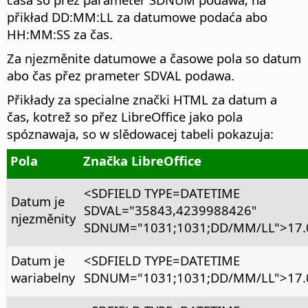
přikład DD:MM:LL za datumowe podaća abo
HH:MM:SS za čas.
Za njezměnite datumowe a časowe pola so datum
abo čas přez prameter SDVAL podawa.
Přikłady za specialne znački HTML za datum a
čas, kotrež so přez LibreOffice jako pola
spóznawaja, so w slědowacej tabeli pokazuja:
Pola
Značka LibreOffice
<SDFIELD TYPE=DATETIME
Datum je
SDVAL="35843,4239988426"
njezměnity
SDNUM="1031;1031;DD/MM/LL">17.0
Datum je
<SDFIELD TYPE=DATETIME
wariabelny
SDNUM="1031;1031;DD/MM/LL">17.0