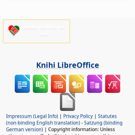
Prošu podpěrajće
nas!
Knihi LibreOffice
Impressum (Legal Info)
|
Privacy Policy
|
Statutes
(non-binding English translation)
-
Satzung (binding
German version)
| Copyright information: Unless