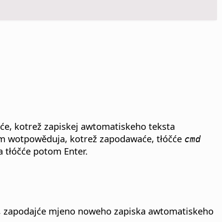
će, kotrež zapiskej awtomatiskeho teksta
kam wotpowěduja, kotrež zapodawaće, tłóčće
cmd
a tłóčće potom Enter.
ał, zapodajće mjeno noweho zapiska awtomatiskeho