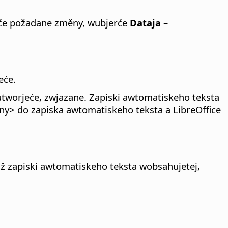
će požadane změny, wubjerće
Dataja –
eće.
tworjeće, zwjazane. Zapiski awtomatiskeho teksta
ny> do zapiska awtomatiskeho teksta a LibreOffice
 zapiski awtomatiskeho teksta wobsahujetej,