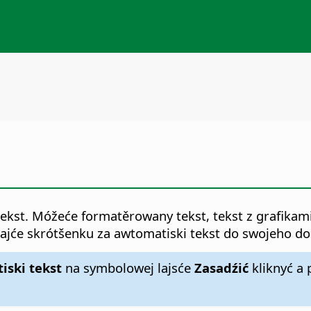
kst. Móžeće formatěrowany tekst, tekst z grafikami,
dajće skrótšenku za awtomatiski tekst do swojeho d
ski tekst
na symbolowej lajsće
Zasadźić
kliknyć a 