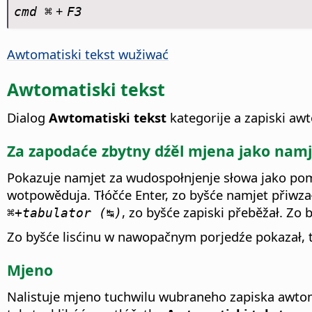
+
cmd ⌘
F3
Awtomatiski tekst wužiwać
Awtomatiski tekst
Dialog
Awtomatiski tekst
kategorije a zapiski awt
Za zapodaće zbytny dźěl mjena jako nam
Pokazuje namjet za wudospołnjenje słowa jako pom
wotpowěduja. Tłóčće Enter, zo byšće namjet přiwza
, zo byšće zapiski přeběžał.
Zo b
⌘
+tabulator (↹)
Zo byšće lisćinu w nawopačnym porjedźe pokazał, 
Mjeno
Nalistuje mjeno tuchwilu wubraneho zapiska awto