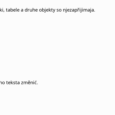
 tabele a druhe objekty so njezapřijimaja.
o teksta změnić.