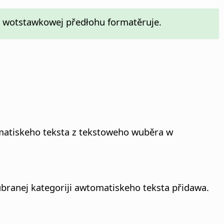
ej wotstawkowej předłohu formatěruje.
tomatiskeho teksta z tekstoweho wuběra w
ranej kategoriji awtomatiskeho teksta přidawa.