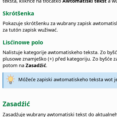
teksta, klikńće na tłóčatko
Awtomatiski tekst
a w
Skrótšenka
Pokazuje skrótšenku za wubrany zapisk awtomatisk
za tutón zapisk wužiwać.
Lisćinowe polo
Nalistuje kategorije awtomatiskeho teksta. Zo byšć
plusowe znamješko (+) před kategoriju. Zo byšće z
potom na
Zasadźić
.
Móžeće zapiski awtomatiskeho teksta wot je
Zasadźić
Zasadźuje wubrany awtomatiski tekst do aktualne