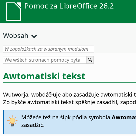
Pomoc za LibreOffice 26.2
Wobsah
Awtomatiski tekst
Wutworja, wobdźěłuje abo zasadźuje awtomatiski te
Zo byšće awtomatiski tekst spěšnje zasadźił, zapo
Móžeće tež na šipk pódla symbola
Awtomati
zasadźić.