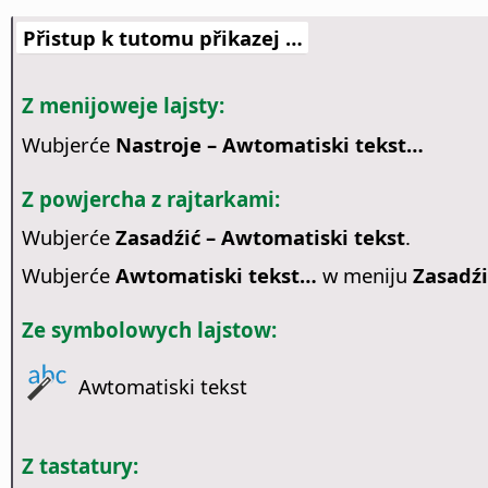
Přistup k tutomu přikazej …
Z menijoweje lajsty:
Wubjerće
Nastroje – Awtomatiski tekst…
Z powjercha z rajtarkami:
Wubjerće
Zasadźić – Awtomatiski tekst
.
Wubjerće
Awtomatiski tekst…
w meniju
Zasadźi
Ze symbolowych lajstow:
Awtomatiski tekst
Z tastatury: