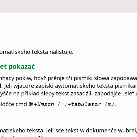
omatiskeho teksta nalistuje.
jet pokazać
hacy pokiw, hdyž prěnje tři pismiki słowa zapodawa
ł. Jeli wjacore zapiski awtomatiskeho teksta pismi
yšće na přikład slepy tekst zasadźił, zapodajće „sle“ 
tłóčće
cmd ⌘
.
+Umsch (⇧)+tabulator (↹)
matiskeho teksta. Jeli sće tekst w dokumenće wubr