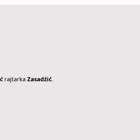
ć
rajtarka
Zasadźić
.