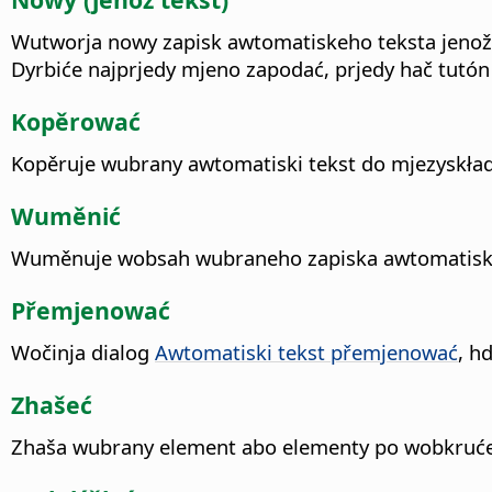
Wutworja nowy zapisk awtomatiskeho teksta jenož z
Dyrbiće najprjedy mjeno zapodać, prjedy hač tutón 
Kopěrować
Kopěruje wubrany awtomatiski tekst do mjezyskład
Wuměnić
Wuměnuje wobsah wubraneho zapiska awtomatisk
Přemjenować
Wočinja dialog
Awtomatiski tekst přemjenować
, h
Zhašeć
Zhaša wubrany element abo elementy po wobkruće