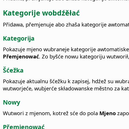
Kategorije wobdźěłać
Přidawa, přemjenuje abo zhaša kategorije awtomat
Kategorija
Pokazuje mjeno wubraneje kategorije awtomatiskeh
Přemjenować
. Zo byšće nowu kategoriju wutwori
Šćežka
Pokazuje aktualnu šćežku k zapisej, hdźež su wubr
wutworjeće, wubjerće składowanske městno za kat
Nowy
Wutwori z mjenom, kotrež sće do pola
Mjeno
zapod
Přemjenować