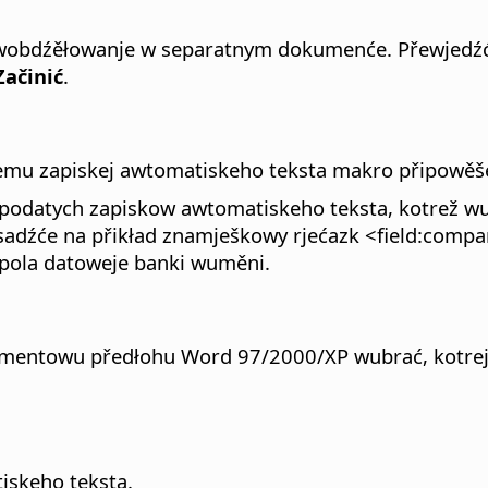
 wobdźěłowanje w separatnym dokumenće. Přewjedź
Začinić
.
emu zapiskej awtomatiskeho teksta makro připowěš
podatych zapiskow awtomatiskeho teksta, kotrež wu
asadźće na přikład znamješkowy rjećazk <field:compa
ola datoweje banki wuměni.
mentowu předłohu Word 97/2000/XP wubrać, kotrejž
iskeho teksta.