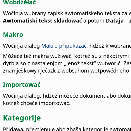
Wobdźěłać
Wočinja wubrany zapisk awtomatiskeho teksta za
Awtomatiski tekst składować
a potom
Dataja – 
Makro
Wočinja dialog
Makro připokazać
, hdźež k wubran
Móžeće tež makra wužiwać, kotrež su z někotrymi 
dyrbja so z nastajenjom „jenož tekst“ wutworić. Z
znamješkowy rjećazk z wobsahom wotpowědneho p
Importować
Wočinja dialog, hdźež móžeće dokument abo doku
kotrež chceće importować.
Kategorije
Přidawa, přemjenuje abo zhaša kategorije awtomat