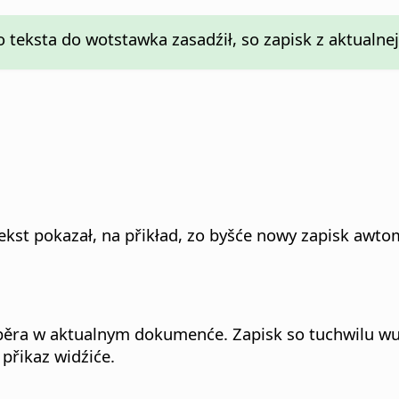
 teksta do wotstawka zasadźił, so zapisk z aktualn
 tekst pokazał, na přikład, zo byšće nowy zapisk aw
ěra w aktualnym dokumenće. Zapisk so tuchwilu wub
přikaz widźiće.