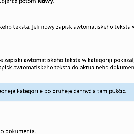
ubjerće potom
Nowy
.
eho teksta. Jeli nowy zapisk awtomatiskeho teksta 
e zapiski awtomatiskeho teksta w kategoriji pokazał,
apisk awtomatiskeho teksta do aktualneho dokumenta 
dneje kategorije do druheje ćahnyć a tam pušćić.
ho dokumenta.