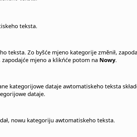
iskeho teksta.
o teksta. Zo byšće mjeno kategorije změnił, zapod
ł, zapodajće mjeno a klikńće potom na
Nowy
.
ane kategorijowe dataje awtomatiskeho teksta skład
egorijowe dataje.
ał, nowu kategoriju awtomatiskeho teksta.