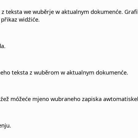
 teksta we wuběrje w aktualnym dokumenće. Grafiki,
přikaz widźiće.
a.
eho teksta z wuběrom w aktualnym dokumenće.
dźež móžeće mjeno wubraneho zapiska awtomatiskeh
nju.