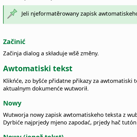
Jeli njeformatěrowany zapisk awtomatiskeho
Začinić
Začinja dialog a składuje wšě změny.
Awtomatiski tekst
Klikńće, zo byšće přidatne přikazy za awtomatiski
aktualnym dokumenće wutworił.
Nowy
Wutworja nowy zapisk awtomatiskeho teksta z wub
Dyrbiće najprjedy mjeno zapodać, prjedy hač tutón 
Nowy (jenož tekst)