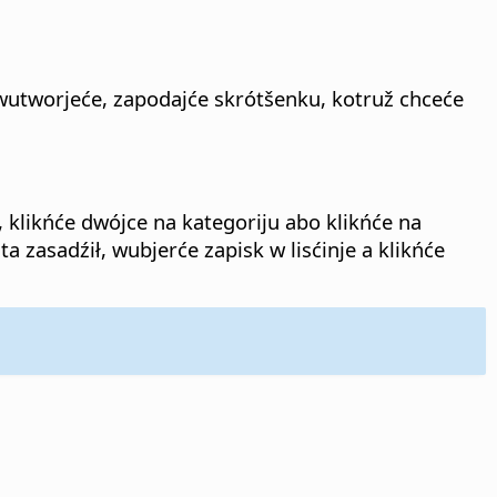
wutworjeće, zapodajće skrótšenku, kotruž chceće
 klikńće dwójce na kategoriju abo klikńće na
zasadźił, wubjerće zapisk w lisćinje a klikńće