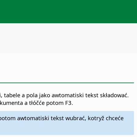
 tabele a pola jako awtomatiski tekst składować.
okumenta a tłóčće potom F3.
potom awtomatiski tekst wubrać, kotryž chceće