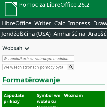
Pomoc za LibreOffice 26.2
LibreOffice
Writer
Calc
Impress
Dra
Jendźelšćina (USA)
Amharšćina
Arabšć
Wobsah
Formatěrowanje
Zapodate
Symbol we
Woznam
přikazy
wobłuku