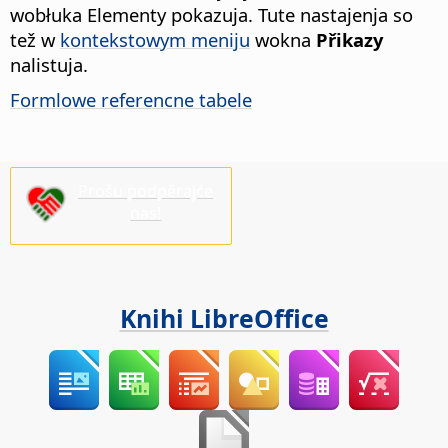
wobłuka Elementy pokazuja. Tute nastajenja so
tež w
kontekstowym meniju
wokna
Přikazy
nalistuja.
Formlowe referencne tabele
Prošu podpěrajće
nas!
Knihi LibreOffice