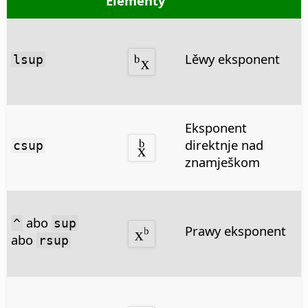
Elementy
Lěwy eksponent
lsup
Eksponent
direktnje nad
csup
znamješkom
abo
^
sup
Prawy eksponent
abo
rsup