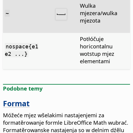
Wulka
mjezera/wulka
~
mjezota
Potłóčuje
horicontalnu
nospace{e1
wotstup mjez
e2 ...}
elementami
Podobne temy
Format
Móžeće mjez wšelakimi nastajenjemi za
formatěrowanje formle LibreOffice Math wubrać.
Formatěrowanske nastajenja so w delnim dźělu