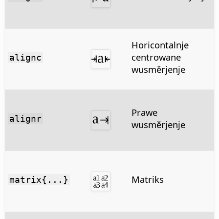
Horicontalnje
centrowane
alignc
wusměrjenje
Prawe
alignr
wusměrjenje
Matriks
matrix{...}