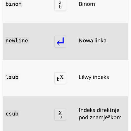
Binom
binom
Nowa linka
newline
Lěwy indeks
lsub
Indeks direktnje
csub
pod znamješkom