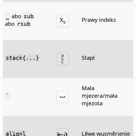
abo
_
sub
Prawy indeks
abo
rsub
Stapl
stack{...}
Mała
mjezera/mała
`
mjezota
Lěwe wusměrjenje
alignl