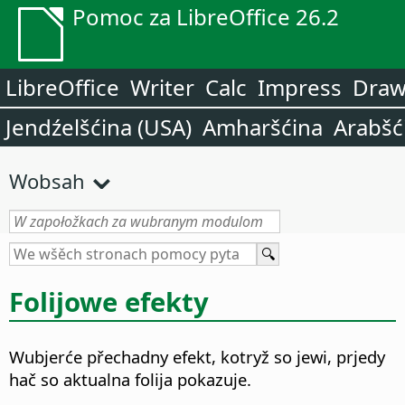
Pomoc za LibreOffice 26.2
LibreOffice
Writer
Calc
Impress
Dra
Jendźelšćina (USA)
Amharšćina
Arabšć
Wobsah
Folijowe efekty
Wubjerće přechadny efekt, kotryž so jewi, prjedy
hač so aktualna folija pokazuje.