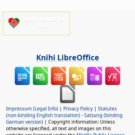
Prošu podpěrajće
nas!
Knihi LibreOffice
Impressum (Legal Info)
|
Privacy Policy
|
Statutes
(non-binding English translation)
-
Satzung (binding
German version)
| Copyright information: Unless
otherwise specified, all text and images on this
website are licensed under the
Mozilla Public License