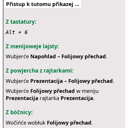
Přistup k tutomu přikazej …
Z tastatury:
Alt
+ 6
Z menijoweje lajsty:
Wubjerće
Napohlad – Folijowy přechad
.
Z powjercha z rajtarkami:
Wubjerće
Prezentacija – Folijowy přechad
.
Wubjerće
Folijowy přechad
w meniju
Prezentacija
rajtarka
Prezentacija
.
Z bóčnicy:
Wočińće wobłuk
Folijowy přechad
.