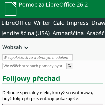
Pomoc za LibreOffice 26.2
LibreOffice
Writer
Calc
Impress
Dra
Jendźelšćina (USA)
Amharšćina
Arabšć
Wobsah
Folijowy přechad
Definuje specialny efekt, kotryž so wothrawa,
hdyž foliju při prezentaciji pokazujeće.