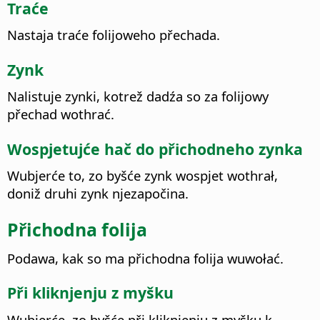
Traće
Nastaja traće folijoweho přechada.
Zynk
Nalistuje zynki, kotrež dadźa so za folijowy
přechad wothrać.
Wospjetujće hač do přichodneho zynka
Wubjerće to, zo byšće zynk wospjet wothrał,
doniž druhi zynk njezapočina.
Přichodna folija
Podawa, kak so ma přichodna folija wuwołać.
Při kliknjenju z myšku
Wubjerće, zo byšće při kliknjenju z myšku k