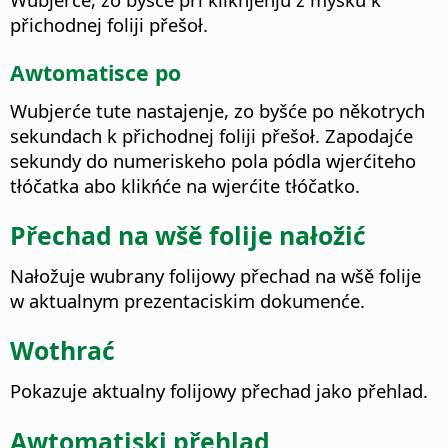
přichodnej foliji přešoł.
Awtomatisce po
Wubjerće tute nastajenje, zo byšće po někotrych
sekundach k přichodnej foliji přešoł. Zapodajće
sekundy do numeriskeho pola pódla wjerćiteho
tłóčatka abo klikńće na wjerćite tłóčatko.
Přechad na wšě folije nałožić
Nałožuje wubrany folijowy přechad na wšě folije
w aktualnym prezentaciskim dokumenće.
Wothrać
Pokazuje aktualny folijowy přechad jako přehlad.
Awtomatiski přehlad