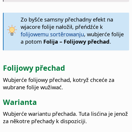
Zo byšće samsny přechadny efekt na
wjacore folije nałožił, přeńdźće k
folijowemu sortěrowanju
, wubjerće folije
a potom
Folija – Folijowy přechad
.
Folijowy přechad
Wubjerće folijowy přechad, kotryž chceće za
wubrane folije wužiwać.
Warianta
Wubjerće wariantu přechada.
Tuta lisćina je jenož
za někotre přechady k dispoziciji.