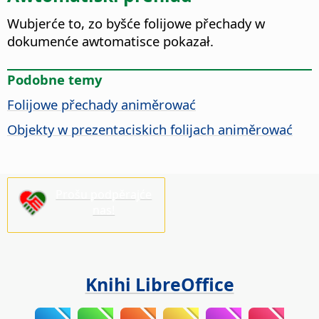
Wubjerće to, zo byšće folijowe přechady w
dokumenće awtomatisce pokazał.
Podobne temy
Folijowe přechady animěrować
Objekty w prezentaciskich folijach animěrować
Prošu podpěrajće
nas!
Knihi LibreOffice