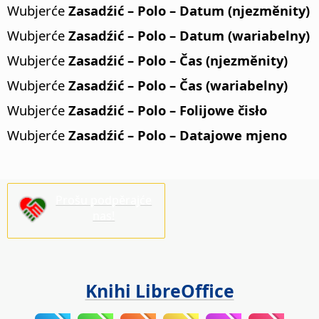
Wubjerće
Zasadźić – Polo – Datum (njezměnity)
Wubjerće
Zasadźić – Polo – Datum (wariabelny)
Wubjerće
Zasadźić – Polo – Čas (njezměnity)
Wubjerće
Zasadźić – Polo – Čas (wariabelny)
Wubjerće
Zasadźić – Polo – Folijowe čisło
Wubjerće
Zasadźić – Polo – Datajowe mjeno
Prošu podpěrajće
nas!
Knihi LibreOffice