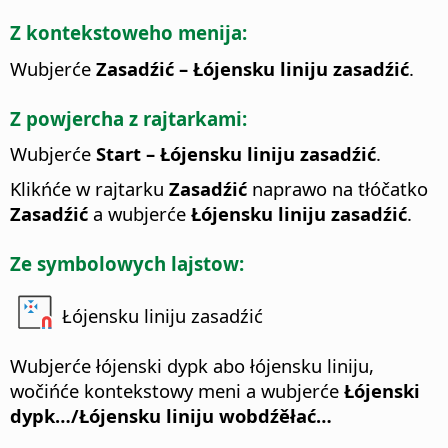
Z kontekstoweho menija:
Wubjerće
Zasadźić – Łójensku liniju zasadźić
.
Z powjercha z rajtarkami:
Wubjerće
Start – Łójensku liniju zasadźić
.
Klikńće w rajtarku
Zasadźić
naprawo na tłóčatko
Zasadźić
a wubjerće
Łójensku liniju zasadźić
.
Ze symbolowych lajstow:
Łójensku liniju zasadźić
Wubjerće łójenski dypk abo łójensku liniju,
wočińće kontekstowy meni a wubjerće
Łójenski
dypk…/Łójensku liniju wobdźěłać…