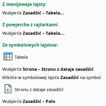
Z menijoweje lajsty:
Wubjerće
Zasadźić – Tabela…
Z powjercha z rajtarkami:
Wubjerće
Zasadźić – Tabela…
.
Ze symbolowych lajstow:
Tabela
Wubjerće
Strona – Stronu z dataje zasadźić
Klikńće w symbolowej lajsće
Zasadźić
na symbol
Stronu z dataje zasadźić
Wubjerće
Zasadźić – Polo