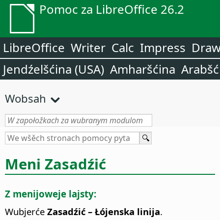
Pomoc za LibreOffice 26.2
LibreOffice
Writer
Calc
Impress
Dra
Jendźelšćina (USA)
Amharšćina
Arabšć
Wobsah
Meni Zasadźić
Z menijoweje lajsty:
Wubjerće
Zasadźić – Łójenska linija
.