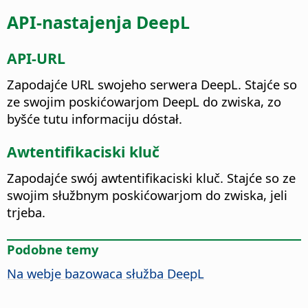
API-nastajenja DeepL
API-URL
Zapodajće URL swojeho serwera DeepL. Stajće so
ze swojim poskićowarjom DeepL do zwiska, zo
byšće tutu informaciju dóstał.
Awtentifikaciski kluč
Zapodajće swój awtentifikaciski kluč. Stajće so ze
swojim słužbnym poskićowarjom do zwiska, jeli
trjeba.
Podobne temy
Na webje bazowaca słužba DeepL