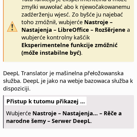
zmylki wuwołać abo k njewočakowanemu
zadźerženju wjesć. Zo byšće ju najebać
toho zmóžnił, wubjerće
Nastroje –
Nastajenja
– LibreOffice – Rozšěrjene
a
wubjerće kontrolny kašćik
Eksperimentelne funkcije zmóžnić
(móže instabilne być)
.
DeepL Translator je mašinelna přełožowanska
słužba. DeepL je jako na webje bazowaca słužba k
dispoziciji.
Přistup k tutomu přikazej …
Wubjerće
Nastroje – Nastajenja…
– Rěče a
narodne šemy – Serwer DeepL
.