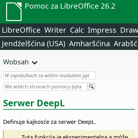
Pomoc za LibreOffice 26.2
LibreOffice
Writer
Calc
Impress
Dra
Jendźelšćina (USA)
Amharšćina
Arabšć
Wobsah
Serwer DeepL
Definuje kajkosće za serwer DeepL.
Tuta funkcija je eksperimentelna a móže