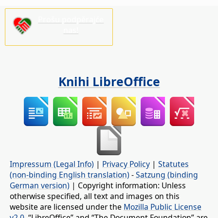
Prošu podpěrajće
nas!
Knihi LibreOffice
Impressum (Legal Info)
|
Privacy Policy
|
Statutes
(non-binding English translation)
-
Satzung (binding
German version)
| Copyright information: Unless
otherwise specified, all text and images on this
website are licensed under the
Mozilla Public License
v2.0
. “LibreOffice” and “The Document Foundation” are