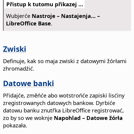
Přistup k tutomu přikazej …
Wubjerće
Nastroje – Nastajenja…
–
LibreOffice Base
.
Zwiski
Definuje, kak so maja zwiski z datowymi žórłami
zhromadźić.
Datowe banki
Přidajće, změńće abo wotstrońće zapiski lisćiny
zregistrowanych datowych bankow. Dyrbiće
datowu banku znutřka LibreOffice registrować,
zo by so we woknje
Napohlad – Datowe žórła
pokazała.