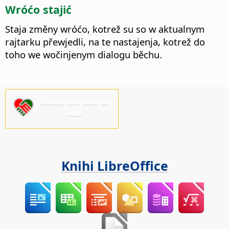
Wróćo stajić
Staja změny wróćo, kotrež su so w aktualnym
rajtarku přewjedli, na te nastajenja, kotrež do
toho we wočinjenym dialogu běchu.
Prošu podpěrajće
nas!
Knihi LibreOffice