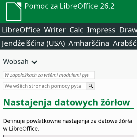
Pomoc za LibreOffice 26.2
LibreOffice
Writer
Calc
Impress
Dra
Jendźelšćina (USA)
Amharšćina
Arabšć
Wobsah
Nastajenja datowych žórłow
Definuje powšitkowne nastajenja za datowe žórła
w LibreOffice.