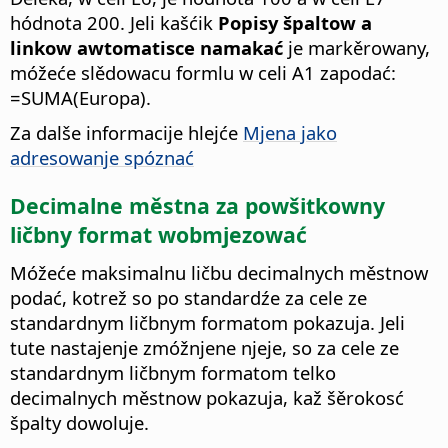
hódnota 200. Jeli kašćik
Popisy špaltow a
linkow awtomatisce namakać
je markěrowany,
móžeće slědowacu formlu w celi A1 zapodać:
=SUMA(Europa).
Za dalše informacije hlejće
Mjena jako
adresowanje spóznać
Decimalne městna za powšitkowny
ličbny format wobmjezować
Móžeće maksimalnu ličbu decimalnych městnow
podać, kotrež so po standardźe za cele ze
standardnym ličbnym formatom pokazuja. Jeli
tute nastajenje zmóžnjene njeje, so za cele ze
standardnym ličbnym formatom telko
decimalnych městnow pokazuja, kaž šěrokosć
špalty dowoluje.