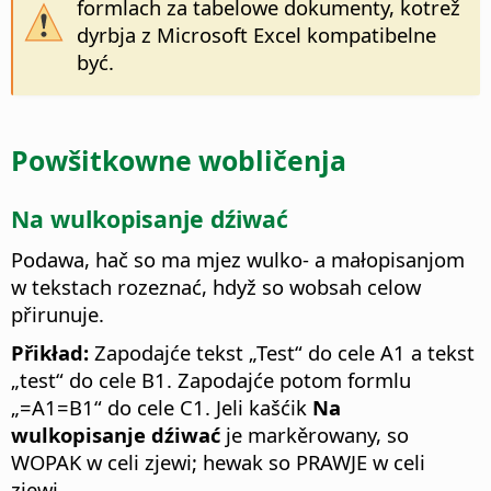
formlach za tabelowe dokumenty, kotrež
dyrbja z Microsoft Excel kompatibelne
być.
Powšitkowne wobličenja
Na wulkopisanje dźiwać
Podawa, hač so ma mjez wulko- a małopisanjom
w tekstach rozeznać, hdyž so wobsah celow
přirunuje.
Přikład:
Zapodajće tekst „Test“ do cele A1 a tekst
„test“ do cele B1. Zapodajće potom formlu
„=A1=B1“ do cele C1. Jeli kašćik
Na
wulkopisanje dźiwać
je markěrowany, so
WOPAK w celi zjewi; hewak so PRAWJE w celi
zjewi.