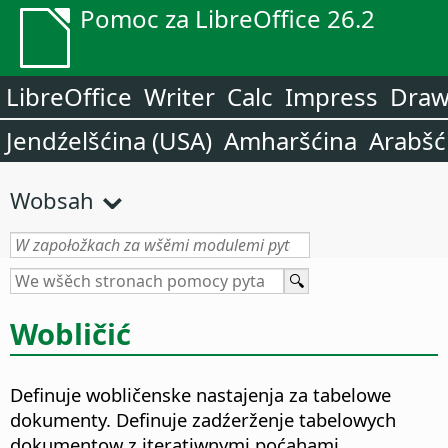
Pomoc za LibreOffice 26.2
LibreOffice
Writer
Calc
Impress
Dra
Jendźelšćina (USA)
Amharšćina
Arabšć
Wobsah
Wobličić
Definuje wobličenske nastajenja za tabelowe
dokumenty.
Definuje zadźerženje tabelowych
dokumentow z iteratiwnymi poćahami,