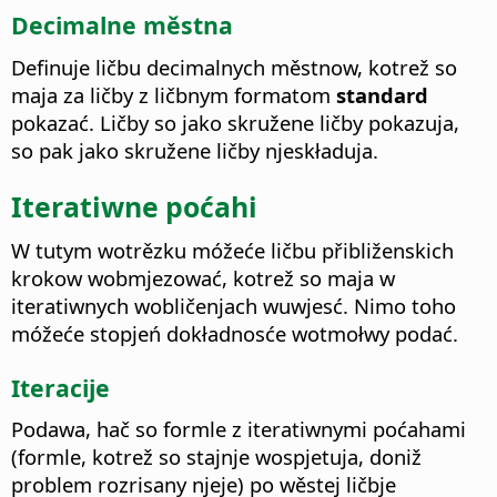
Decimalne městna
Definuje ličbu decimalnych městnow, kotrež so
maja za ličby z ličbnym formatom
standard
pokazać. Ličby so jako skružene ličby pokazuja,
so pak jako skružene ličby njeskładuja.
Iteratiwne poćahi
W tutym wotrězku móžeće ličbu přibliženskich
krokow wobmjezować, kotrež so maja w
iteratiwnych wobličenjach wuwjesć. Nimo toho
móžeće stopjeń dokładnosće wotmołwy podać.
Iteracije
Podawa, hač so formle z iteratiwnymi poćahami
(formle, kotrež so stajnje wospjetuja, doniž
problem rozrisany njeje) po wěstej ličbje