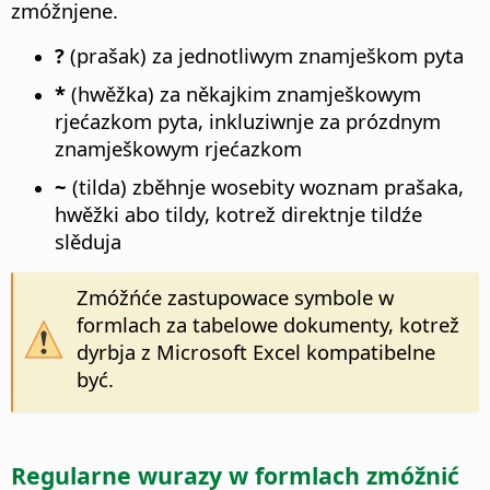
zmóžnjene.
?
(prašak) za jednotliwym znamješkom pyta
*
(hwěžka) za někajkim znamješkowym
rjećazkom pyta, inkluziwnje za prózdnym
znamješkowym rjećazkom
~
(tilda) zběhnje wosebity woznam prašaka,
hwěžki abo tildy, kotrež direktnje tildźe
slěduja
Zmóžńće zastupowace symbole w
formlach za tabelowe dokumenty, kotrež
dyrbja z Microsoft Excel kompatibelne
być.
Regularne wurazy w formlach zmóžnić