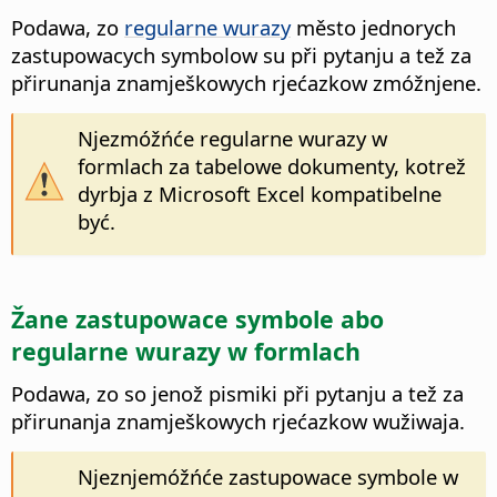
Podawa, zo
regularne wurazy
město jednorych
zastupowacych symbolow su při pytanju a tež za
přirunanja znamješkowych rjećazkow zmóžnjene.
Njezmóžńće regularne wurazy w
formlach za tabelowe dokumenty, kotrež
dyrbja z Microsoft Excel kompatibelne
być.
Žane zastupowace symbole abo
regularne wurazy w formlach
Podawa, zo so jenož pismiki při pytanju a tež za
přirunanja znamješkowych rjećazkow wužiwaja.
Njeznjemóžńće zastupowace symbole w