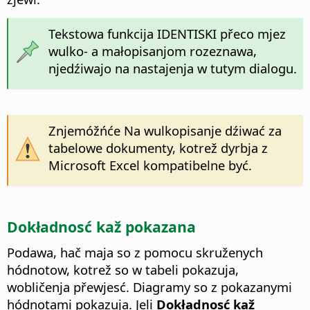
Tekstowa funkcija IDENTISKI přeco mjez
wulko- a małopisanjom rozeznawa,
njedźiwajo na nastajenja w tutym dialogu.
Znjemóžńće Na wulkopisanje dźiwać za
tabelowe dokumenty, kotrež dyrbja z
Microsoft Excel kompatibelne być.
Dokładnosć kaž pokazana
Podawa, hač maja so z pomocu skruženych
hódnotow, kotrež so w tabeli pokazuja,
wobličenja přewjesć. Diagramy so z pokazanymi
hódnotami pokazuja. Jeli
Dokładnosć kaž