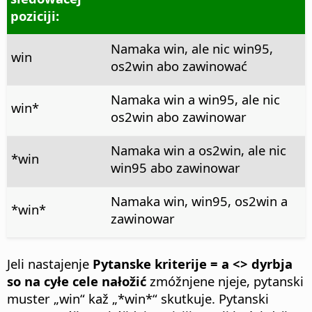
poziciji:
Namaka win, ale nic win95,
win
os2win abo zawinować
Namaka win a win95, ale nic
win*
os2win abo zawinowar
Namaka win a os2win, ale nic
*win
win95 abo zawinowar
Namaka win, win95, os2win a
*win*
zawinowar
Jeli nastajenje
Pytanske kriterije = a <> dyrbja
so na cyłe cele nałožić
zmóžnjene njeje, pytanski
muster „win“ kaž „*win*“ skutkuje. Pytanski