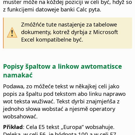
muster móže na kóždej poziciji w celi być, hdyž so
z funkcijemi datoweje banki Calc pyta.
Zmóžńće tute nastajenje za tabelowe
dokumenty, kotrež dyrbja z Microsoft
Excel kompatibelne być.
Popisy špaltow a linkow awtomatisce
namakać
Podawa, zo móžeće tekst w někajkej celi jako
popis za špaltu pod tekstom abo linku naprawo
wot teksta wužiwać. Tekst dyrbi znajmjeńša z
jednoho słowa wobstać a njesmě operatory
wobsahować.
Přikład
: Cela E5 tekst „Europa“ wobsahuje.
Deleka, w celi E6, je hódnota 100 a w celi E7