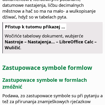
datumowe nastajenja, ličbu decimalnych
městnow a hač so ma na mało- a wulkopisanje
dźiwać, hdyž so w tabelach pyta.
Přistup k tutomu přikazej …
Wočińće tabelowy dokument, wubjerće
Nastroje – Nastajenja…
– LibreOffice Calc –
Wuličić
.
Zastupowace symbole formlow
Zastupowace symbole w formlach
zmóžnić
Podawa, zo zastupowace symbole su při pytanju a
tež za přirunanja znamješkowych rjećazkow