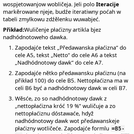
wospjetowanjow wobličeja.
Jeli polo
Iteracije
markěrowane njeje, budźe iteratiwny poćah w
tabeli zmylkowu zdźělenku wuwabjeć.
Přikład:
Wuličenje płaćizny artikla bjez
nadhódnotoweho dawka.
Zapodajće tekst „Předawanska płaćizna“ do
cele A5, tekst „Netto“ do cele A6 a tekst
„Nadhódnotowy dawk“ do cele A7.
Zapodajće nětko předawansku płaćiznu (na
přikład 100) do cele B5. Nettopłaćizna ma w
celi B6 być a nadhódnotowy dawk w celi B7.
Wěsće, zo so nadhódnotowy dawk z
„nettopłaćizna króć 19 %“ wuličuje a zo
nettopłaćiznu dóstawaće, hdyž
nadhódnotowy dawk wot předawanskeje
płaćizny wotličeće. Zapodajće formlu
=B5-