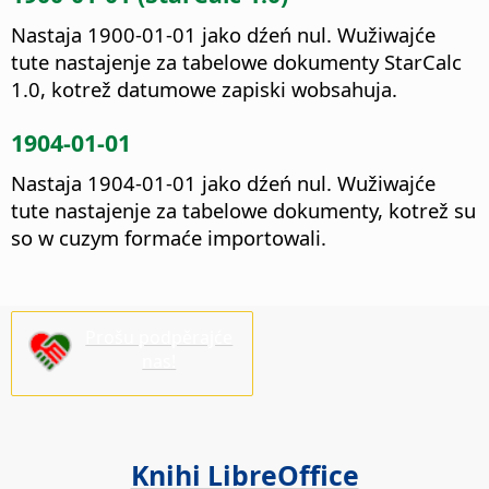
Nastaja 1900-01-01 jako dźeń nul. Wužiwajće
tute nastajenje za tabelowe dokumenty StarCalc
1.0, kotrež datumowe zapiski wobsahuja.
1904-01-01
Nastaja 1904-01-01 jako dźeń nul. Wužiwajće
tute nastajenje za tabelowe dokumenty, kotrež su
so w cuzym formaće importowali.
Prošu podpěrajće
nas!
Knihi LibreOffice