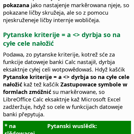
pokazana
jako nastajenje markěrowana njeje, so
pokazane ličby skružeja, ale so z pomocu
njeskruženeje ličby internje wobličeja.
Pytanske kriterije = a <> dyrbja so na
cyłe cele nałožić
Podawa, zo pytanske kriterije, kotrež sće za
funkcije datoweje banki Calc nastajił, dyrbja
eksaktnje cyłej celi wotpowědowaś. Hdyž kašćik
Pytanske kriterije = a <> dyrbja so na cyłe cele
nałožić
kaž tež kašćik
Zastupowace symbole w
formlach zmóžnić
su markěrowane, so
LibreOffice Calc eksaktnje kaž Microsoft Excel
zadźeržuje, hdyž so cele w funkcijach datoweje
banki přepytuja.
* na
Pytanski wuslědk:
slědowacej