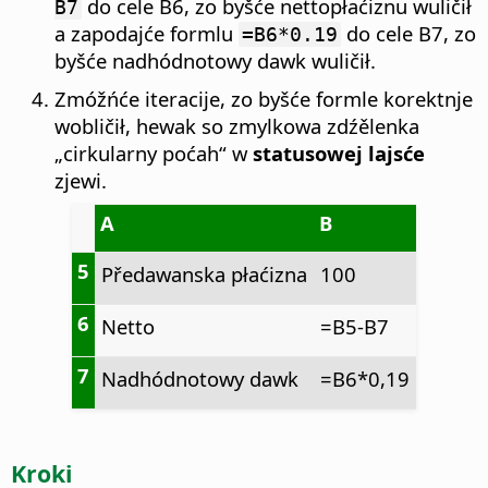
do cele B6, zo byšće nettopłaćiznu wuličił
B7
a zapodajće formlu
do cele B7, zo
=B6*0.19
byšće nadhódnotowy dawk wuličił.
Zmóžńće iteracije, zo byšće formle korektnje
wobličił, hewak so zmylkowa zdźělenka
„cirkularny poćah“ w
statusowej lajsće
zjewi.
A
B
5
Předawanska płaćizna
100
6
Netto
=B5-B7
7
Nadhódnotowy dawk
=B6*0,19
Kroki