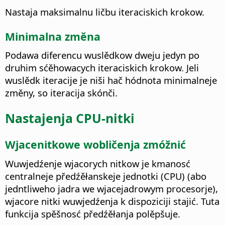
Nastaja maksimalnu ličbu iteraciskich krokow.
Minimalna změna
Podawa diferencu wuslědkow dweju jedyn po
druhim sćěhowacych iteraciskich krokow. Jeli
wuslědk iteracije je niši hač hódnota minimalneje
změny, so iteracija skónči.
Nastajenja CPU-nitki
Wjacenitkowe wobličenja zmóžnić
Wuwjedźenje wjacorych nitkow je kmanosć
centralneje předźěłanskeje jednotki (CPU) (abo
jedntliweho jadra we wjacejadrowym procesorje),
wjacore nitki wuwjedźenja k dispoziciji stajić. Tuta
funkcija spěšnosć předźěłanja polěpšuje.