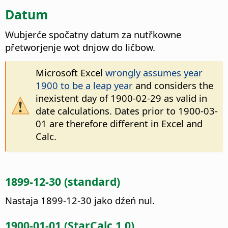
Datum
Wubjerće spočatny datum za nutřkowne
přetworjenje wot dnjow do ličbow.
Microsoft Excel
wrongly assumes year
1900 to be a leap year
and considers the
inexistent day of 1900-02-29 as valid in
date calculations. Dates prior to 1900-03-
01 are therefore different in Excel and
Calc.
1899-12-30 (standard)
Nastaja 1899-12-30 jako dźeń nul.
1900-01-01 (StarCalc 1.0)