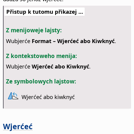
Přistup k tutomu přikazej …
Z menijoweje lajsty:
Wubjerće
Format – Wjerćeć abo Kiwknyć
.
Z kontekstoweho menija:
Wubjerće
Wjerćeć abo Kiwknyć
.
Ze symbolowych lajstow:
Wjerćeć abo kiwknyć
Wjerćeć