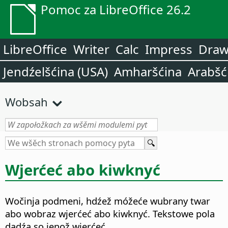
Pomoc za LibreOffice 26.2
LibreOffice
Writer
Calc
Impress
Dra
Jendźelšćina (USA)
Amharšćina
Arabšć
Wobsah
Wjerćeć abo kiwknyć
Wočinja podmeni, hdźež móžeće wubrany twar
abo wobraz wjerćeć abo kiwknyć. Tekstowe pola
dadźa so jenož wjerćeć.