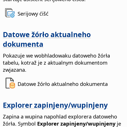
Serijowy ćišć
Datowe žórło aktualneho
dokumenta
Pokazuje we wobhladowaku datoweho žórła
tabelu, kotraž je z aktualnym dokumentom
zwjazana.
Datowe žórło aktualneho dokumenta
Explorer zapinjeny/wupinjeny
Zapina a wupina napohlad explorera datoweho
žórła.
Symbol
Explorer zapinjeny/wupinjeny
je