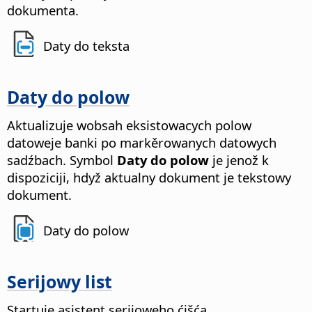
dokumenta.
Daty do teksta
Daty do polow
Aktualizuje wobsah eksistowacych polow
datoweje banki po markěrowanych datowych
sadźbach.
Symbol
Daty do polow
je jenož k
dispoziciji, hdyž aktualny dokument je tekstowy
dokument.
Daty do polow
Serijowy list
Startuje asistent serijoweho ćišća.