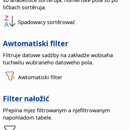
ličbach sortěruja.
Spadowacy sortěrować
Awtomatiski filter
Filtruje datowe sadźby na zakładźe wobsaha
tuchwilu wubraneho datoweho pola.
Awtomatiski filter
Filter nałožić
Přepina mjez filtrowanym a njefiltrowanym
napohladom tabele.