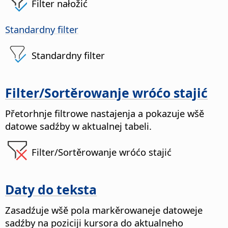
Filter nałožić
Standardny filter
Standardny filter
Filter/Sortěrowanje wróćo stajić
Přetorhnje filtrowe nastajenja a pokazuje wšě
datowe sadźby w aktualnej tabeli.
Filter/Sortěrowanje wróćo stajić
Daty do teksta
Zasadźuje wšě pola markěrowaneje datoweje
sadźby na poziciji kursora do aktualneho