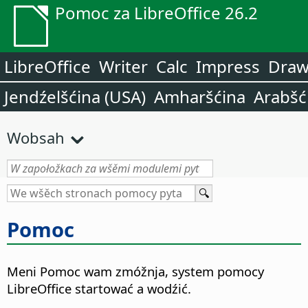
Pomoc za LibreOffice 26.2
LibreOffice
Writer
Calc
Impress
Dra
Jendźelšćina (USA)
Amharšćina
Arabšć
Wobsah
Pomoc
Meni Pomoc wam zmóžnja, system pomocy
LibreOffice startować a wodźić.