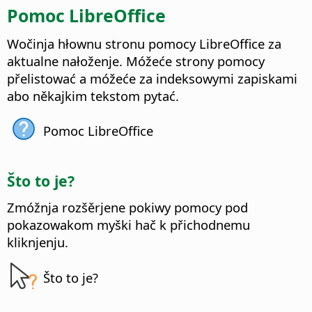
Pomoc LibreOffice
Wočinja hłownu stronu pomocy LibreOffice za
aktualne nałoženje.
Móžeće strony pomocy
přelistować a móžeće za indeksowymi zapiskami
abo někajkim tekstom pytać.
Pomoc LibreOffice
Što to je?
Zmóžnja rozšěrjene pokiwy pomocy pod
pokazowakom myški hač k přichodnemu
kliknjenju.
Što to je?