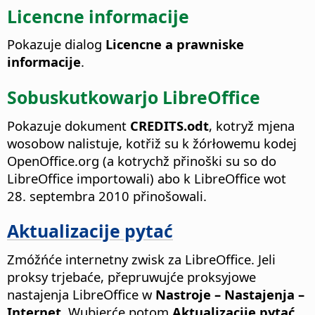
Licencne informacije
Pokazuje dialog
Licencne a prawniske
informacije
.
Sobuskutkowarjo LibreOffice
Pokazuje dokument
CREDITS.odt
, kotryž mjena
wosobow nalistuje, kotřiž su k žórłowemu kodej
OpenOffice.org (a kotrychž přinoški su so do
LibreOffice importowali) abo k LibreOffice wot
28. septembra 2010 přinošowali.
Aktualizacije pytać
Zmóžńće internetny zwisk za LibreOffice. Jeli
proksy trjebaće, přepruwujće proksyjowe
nastajenja LibreOffice w
Nastroje – Nastajenja
–
Internet
. Wubjerće potom
Aktualizacije pytać
,