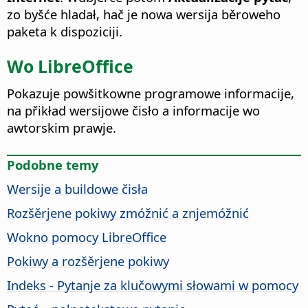
zo byšće hladał, hač je nowa wersija běroweho
paketa k dispoziciji.
Wo LibreOffice
Pokazuje powšitkowne programowe informacije,
na přikład wersijowe čisło a informacije wo
awtorskim prawje.
Podobne temy
Wersije a buildowe čisła
Rozšěrjene pokiwy zmóžnić a znjemóžnić
Wokno pomocy
LibreOffice
Pokiwy a rozšěrjene pokiwy
Indeks - Pytanje za klučowymi słowami w pomocy