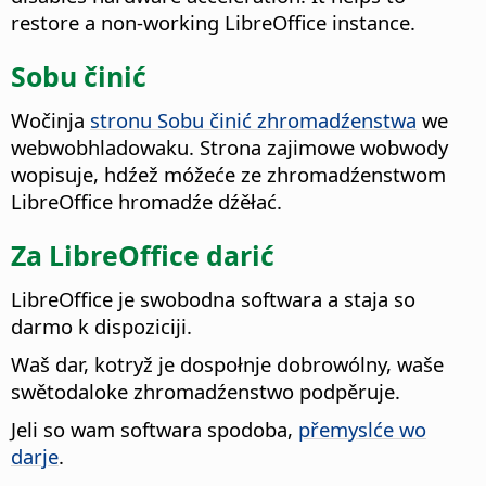
restore a non-working LibreOffice instance.
Sobu činić
Wočinja
stronu Sobu činić zhromadźenstwa
we
webwobhladowaku. Strona zajimowe wobwody
wopisuje, hdźež móžeće ze zhromadźenstwom
LibreOffice hromadźe dźěłać.
Za LibreOffice darić
LibreOffice je swobodna softwara a staja so
darmo k dispoziciji.
Waš dar, kotryž je dospołnje dobrowólny, waše
swětodaloke zhromadźenstwo podpěruje.
Jeli so wam softwara spodoba,
přemyslće wo
darje
.