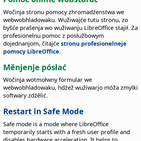
Wočinja stronu pomocy zhromadźenstwa we
webwobhladowaku.
Wužiwajće tutu stronu, zo
byšće prašenja wo wužiwanju LibreOffice stajił. Za
profesionelnu pomoc z posłužbowym
dojednanjom, čitajće
stronu profesionelneje
pomocy LibreOffice
.
Měnjenje pósłać
Wočinja wotmołwny formular we
webwobhladowaku, hdźež wužiwarjo móža zmylki
softwary zdźělić.
Restart in Safe Mode
Safe mode is a mode where LibreOffice
temporarily starts with a fresh user profile and
disables hardware acceleration. It helps to