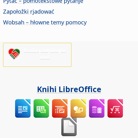
Pytać – połnotekstowe pytanje
Zapołožki rjadować
Wobsah – hłowne temy pomocy
Prošu podpěrajće
nas!
Knihi LibreOffice