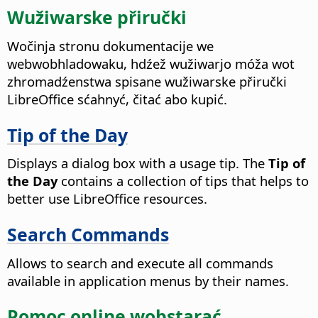
Wužiwarske přiručki
Wočinja stronu dokumentacije we
webwobhladowaku, hdźež wužiwarjo móža wot
zhromadźenstwa spisane wužiwarske přiručki
LibreOffice sćahnyć, čitać abo kupić.
Tip of the Day
Displays a dialog box with a usage tip. The
Tip of
the Day
contains a collection of tips that helps to
better use LibreOffice resources.
Search Commands
Allows to search and execute all commands
available in application menus by their names.
Pomoc online wobstarać