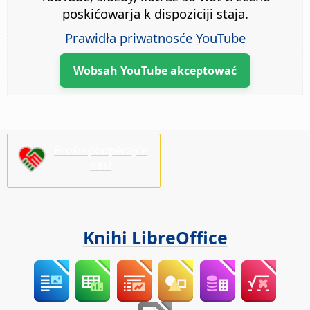
poskićowarja k dispoziciji staja.
Prawidła priwatnosće YouTube
Wobsah YouTube akceptować
Prošu podpěrajće
nas!
Knihi LibreOffice