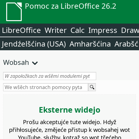
Pomoc za LibreOffice 26.2
LibreOffice
Writer
Calc
Impress
Dra
Jendźelšćina (USA)
Amharšćina
Arabšć
Wobsah
Eksterne widejo
Prošu akceptujće tute widejo. Hdyž
přihłosujeće, změjeće přistup k wobsahej wot
YouTube, słužby, kotraž so wot třećeho