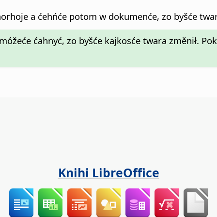
horhoje a ćehńće potom w dokumenće, zo byšće twar
 móžeće ćahnyć, zo byšće kajkosće twara změnił. Po
Knihi LibreOffice