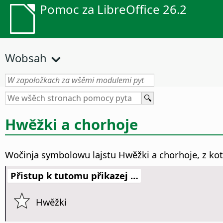
Pomoc za LibreOffice 26.2
Wobsah
Hwěžki a chorhoje
Wočinja symbolowu lajstu Hwěžki a chorhoje, z ko
Přistup k tutomu přikazej …
Hwěžki