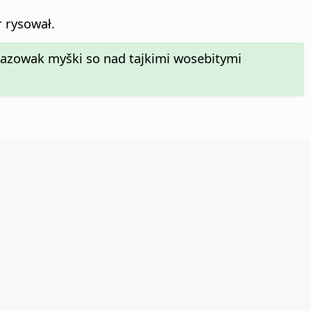
 rysował.
kazowak myški so nad tajkimi wosebitymi