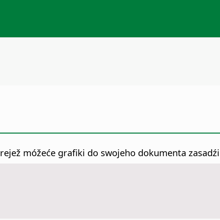
trejež móžeće grafiki do swojeho dokumenta zasadźi