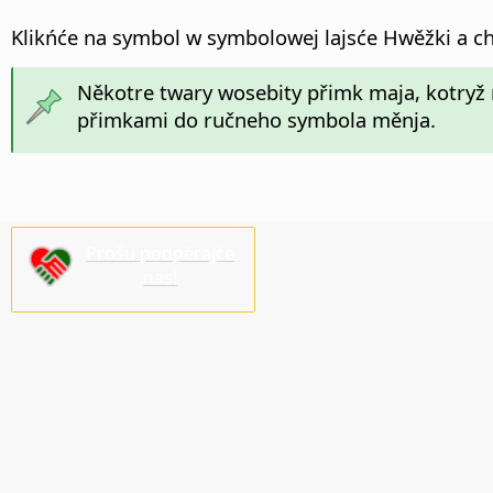
Klikńće na symbol w symbolowej lajsće Hwěžki a c
Někotre twary wosebity přimk maja, kotryž
přimkami do ručneho symbola měnja.
Prošu podpěrajće
nas!