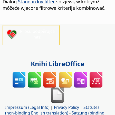
Dialog
Standardny filter
so zjewi, w kotrymž
móžeće wjacore filtrowe kriterije kombinować.
Prošu podpěrajće
nas!
Knihi LibreOffice
Impressum (Legal Info)
|
Privacy Policy
|
Statutes
(non-binding English translation)
-
Satzung (binding