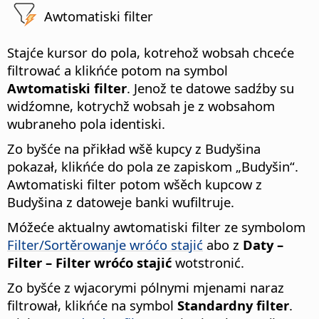
Awtomatiski filter
Stajće kursor do pola, kotrehož wobsah chceće
filtrować a klikńće potom na symbol
Awtomatiski filter
. Jenož te datowe sadźby su
widźomne, kotrychž wobsah je z wobsahom
wubraneho pola identiski.
Zo byšće na přikład wšě kupcy z Budyšina
pokazał, klikńće do pola ze zapiskom „Budyšin“.
Awtomatiski filter potom wšěch kupcow z
Budyšina z datoweje banki wufiltruje.
Móžeće aktualny awtomatiski filter ze symbolom
Filter/Sortěrowanje wróćo stajić
abo z
Daty –
Filter – Filter wróćo stajić
wotstronić.
Zo byšće z wjacorymi pólnymi mjenami naraz
filtrował, klikńće na symbol
Standardny filter
.