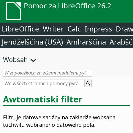
Pomoc za LibreOffice 26.2
LibreOffice
Writer
Calc
Impress
Dra
Jendźelšćina (USA)
Amharšćina
Arabšć
Wobsah
Awtomatiski filter
Filtruje datowe sadźby na zakładźe wobsaha
tuchwilu wubraneho datoweho pola.