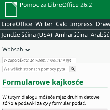
Pomoc za LibreOffice 26.2
LibreOffice
Writer
Calc
Impress
Dra
Jendźelšćina (USA)
Amharšćina
Arabšć
Wobsah
Formularowe kajkosće
W tutym dialogu móžeće mjez druhim datowe
žórło a podawki za cyły formular podać.