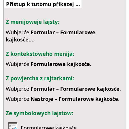
Přistup k tutomu přikazej …
Z menijoweje lajsty:
Wubjerće
Formular – Formularowe
kajkosće…
.
Z kontekstoweho menija:
Wubjerće
Formularowe kajkosće
.
Z powjercha z rajtarkami:
Wubjerće
Formular – Formularowe kajkosće
.
Wubjerće
Nastroje – Formularowe kajkosće
.
Ze symbolowych lajstow:
Formularowe kajkosće