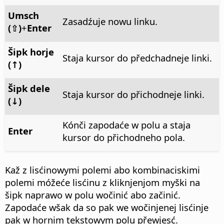
Umsch
Zasadźuje nowu linku.
(⇧)
+
Enter
Šipk horje
Staja kursor do předchadneje linki.
(↑)
Šipk dele
Staja kursor do přichodneje linki.
(↓)
Kónči zapodaće w polu a staja
Enter
kursor do přichodneho pola.
Kaž z lisćinowymi polemi abo kombinaciskimi
polemi móžeće lisćinu z kliknjenjom myški na
šipk naprawo w polu wočinić abo začinić.
Zapodaće wšak da so pak we wočinjenej lisćinje
pak w hornim tekstowym polu přewjesć.