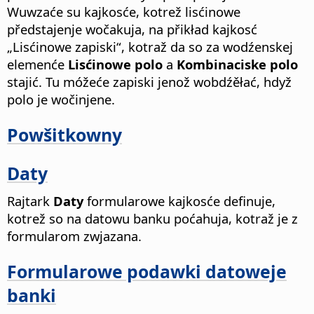
Wuwzaće su kajkosće, kotrež lisćinowe
předstajenje wočakuja, na přikład kajkosć
„Lisćinowe zapiski“, kotraž da so za wodźenskej
elemenće
Lisćinowe polo
a
Kombinaciske polo
stajić. Tu móžeće zapiski jenož wobdźěłać, hdyž
polo je wočinjene.
Powšitkowny
Daty
Rajtark
Daty
formularowe kajkosće definuje,
kotrež so na datowu banku poćahuja, kotraž je z
formularom zwjazana.
Formularowe podawki datoweje
banki