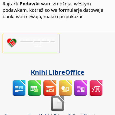
Rajtark
Podawki
wam zmóžnja, wěstym
podawkam, kotrež so we formularje datoweje
banki wotměwaja, makro připokazać.
Prošu podpěrajće
nas!
Knihi LibreOffice