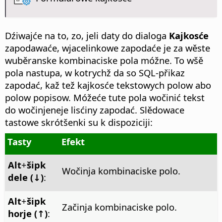
Dźiwajće na to, zo, jeli daty do dialoga
Kajkosće
zapodawaće, wjacelinkowe zapodaće je za wěste
wuběranske kombinaciske pola móžne. To wšě
pola nastupa, w kotrychž da so SQL-přikaz
zapodać, kaž tež kajkosće tekstowych polow abo
polow popisow. Móžeće tute pola wočinić tekst
do wočinjeneje lisćiny zapodać. Slědowace
tastowe skrótšenki su k dispoziciji:
Tasty
Efekt
Alt
+
šipk
Wočinja kombinaciske polo.
dele (↓)
:
Alt
+
šipk
Začinja kombinaciske polo.
horje (↑)
: