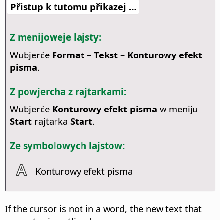
Přistup k tutomu přikazej …
Z menijoweje lajsty:
Wubjerće
Format – Tekst – Konturowy efekt
pisma
.
Z powjercha z rajtarkami:
Wubjerće
Konturowy efekt pisma
w meniju
Start
rajtarka
Start
.
Ze symbolowych lajstow:
Konturowy efekt pisma
If the cursor is not in a word, the new text that