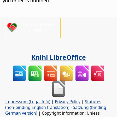
you enter is outlined.
Prošu podpěrajće
nas!
Knihi LibreOffice
Impressum (Legal Info)
|
Privacy Policy
|
Statutes
(non-binding English translation)
-
Satzung (binding
German version)
| Copyright information: Unless