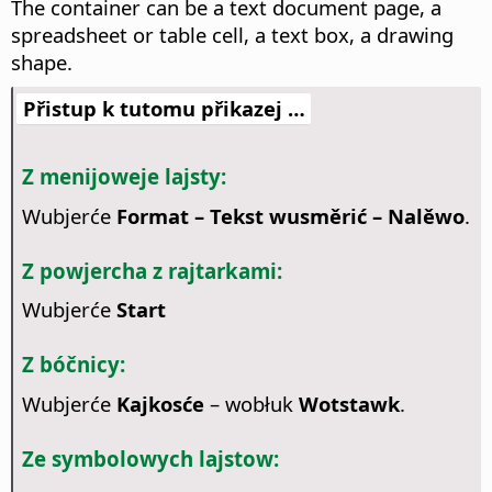
The container can be a text document page, a
spreadsheet or table cell, a text box, a drawing
shape.
Přistup k tutomu přikazej …
Z menijoweje lajsty:
Wubjerće
Format – Tekst wusměrić – Nalěwo
.
Z powjercha z rajtarkami:
Wubjerće
Start
Z bóčnicy:
Wubjerće
Kajkosće
– wobłuk
Wotstawk
.
Ze symbolowych lajstow: