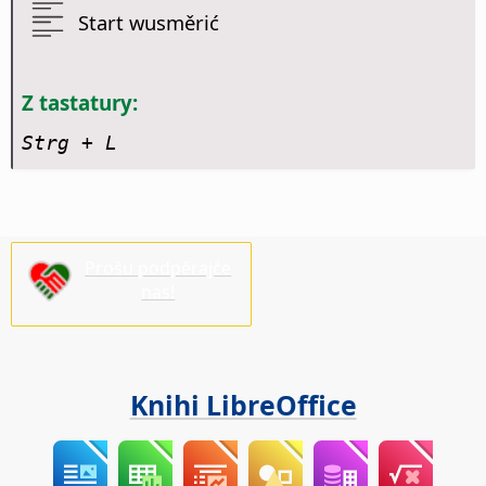
Start wusměrić
Z tastatury:
Strg
+ L
Prošu podpěrajće
nas!
Knihi LibreOffice