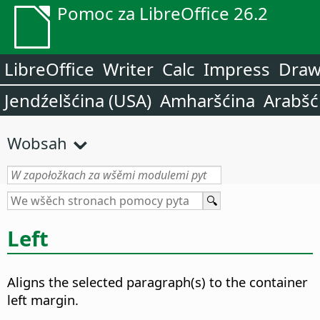
Pomoc za LibreOffice 26.2
LibreOffice
Writer
Calc
Impress
Dra
Jendźelšćina (USA)
Amharšćina
Arabšć
Wobsah
Left
Aligns the selected paragraph(s) to the container
left margin.