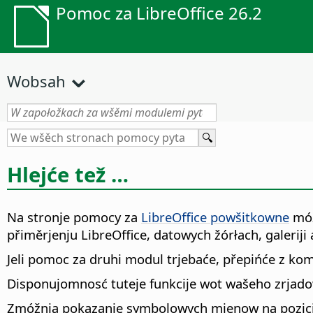
Pomoc za LibreOffice 26.2
Wobsah
Hlejće tež …
Na stronje pomocy za
LibreOffice powšitkowne
móž
přiměrjenju LibreOffice, datowych žórłach, galeriji
Jeli pomoc za druhi modul trjebaće, přepińće z 
Disponujomnosć tuteje funkcije wot wašeho zrjad
Zmóžnja pokazanje symbolowych mjenow na pozic