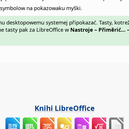
 symbolow na pokazowaku myški.
u desktopowemu systemej připokazać. Tasty, kotre
uhe tasty pak za LibreOffice w
Nastroje – Přiměrić… –
Knihi LibreOffice