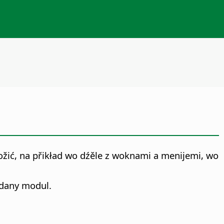
žić, na přikład wo dźěle z woknami a menijemi, wo
adany modul.