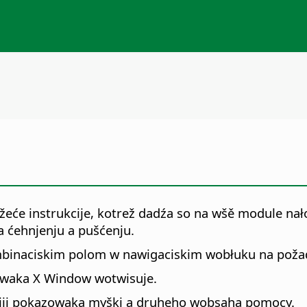
eće instrukcije, kotrež dadźa so na wšě module nało
 a ćehnjenju a pušćenju.
kombinaciskim polom w nawigaciskim wobłuku na pož
owaka X Window wotwisuje.
iji pokazowaka myški a druheho wobsaha pomocy.