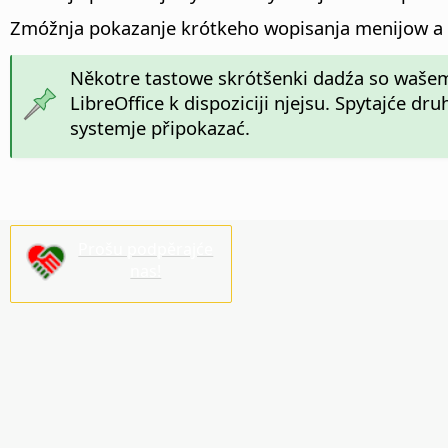
Zmóžnja pokazanje krótkeho wopisanja menijow a
Někotre tastowe skrótšenki dadźa so wašem
LibreOffice k dispoziciji njejsu. Spytajće dr
systemje připokazać.
Prošu podpěrajće
nas!