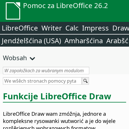
Pomoc za LibreOffice 26.2
LibreOffice
Writer
Calc
Impress
Dra
Jendźelšćina (USA)
Amharšćina
Arabšć
Wobsah
Funkcije LibreOffice Draw
LibreOffice Draw wam zmóžnja, jednore a
kompleksne rysowanki wutworić a je do wjele
rozšěrjenych wobrazowych formatow