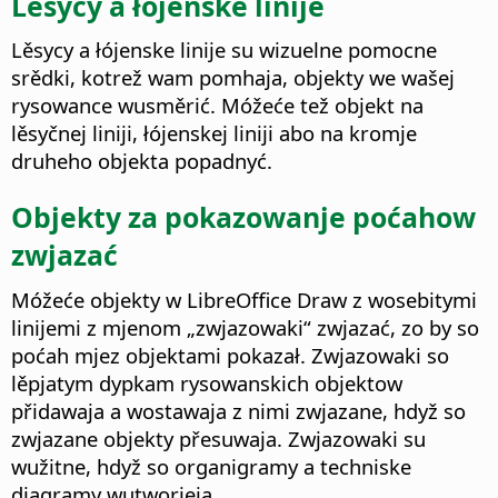
Lěsycy a łójenske linije
Lěsycy a łójenske linije su wizuelne pomocne
srědki, kotrež wam pomhaja, objekty we wašej
rysowance wusměrić. Móžeće tež objekt na
lěsyčnej liniji, łójenskej liniji abo na kromje
druheho objekta popadnyć.
Objekty za pokazowanje poćahow
zwjazać
Móžeće objekty w LibreOffice Draw z wosebitymi
linijemi z mjenom „zwjazowaki“ zwjazać, zo by so
poćah mjez objektami pokazał. Zwjazowaki so
lěpjatym dypkam rysowanskich objektow
přidawaja a wostawaja z nimi zwjazane, hdyž so
zwjazane objekty přesuwaja. Zwjazowaki su
wužitne, hdyž so organigramy a techniske
diagramy wutworjeja.