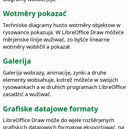
Wotměry pokazać
Techniske diagramy husto wotměry objektow w
rysowance pokazuja. W LibreOffice Draw móžeće
měrjenske linije wužiwać, zo byšće linearne
wotměry wobličił a pokazał.
Galerija
Galerija wobrazy, animacije, zynki a druhe
elementy wobsahuje, kotrež móžeće w swojich
rysowankach a w druhich programach LibreOffice
zasadźić a wužiwać.
Grafiske datajowe formaty
LibreOffice Draw móže do wjele rozšěrjenych
grafiskich datajowych formatow eksportować, na