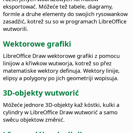
eksportować. Móžeće tež tabele, diagramy,
formle a druhe elementy do swojich rysowankow
zasadźić, kotrež su so w programach LibreOffice
wutworili.
Wektorowe grafiki
LibreOffice Draw wektorowe grafiki z pomocu
linijow a křiwkow wutworja, kotrež so přez
matematiske wektory definuja. Wektory linije,
elipsy a polygony po jich geometriji wopisuja.
3D-objekty wutworić
Móžeće jednore 3D-objekty kaž kóstki, kulki a
cylindry w LibreOffice Draw wutworić a samo
swěcu objektow změnić.