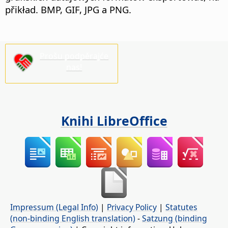
přikład. BMP, GIF, JPG a PNG.
Prošu podpěrajće
nas!
Knihi LibreOffice
Impressum (Legal Info)
|
Privacy Policy
|
Statutes
(non-binding English translation)
-
Satzung (binding