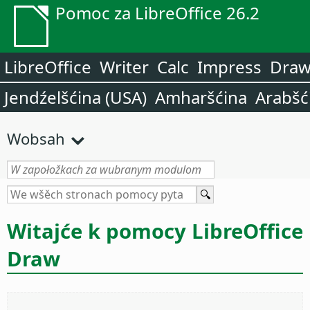
Pomoc za LibreOffice 26.2
LibreOffice
Writer
Calc
Impress
Dra
Jendźelšćina (USA)
Amharšćina
Arabšć
Wobsah
Witajće k pomocy LibreOffice
Draw