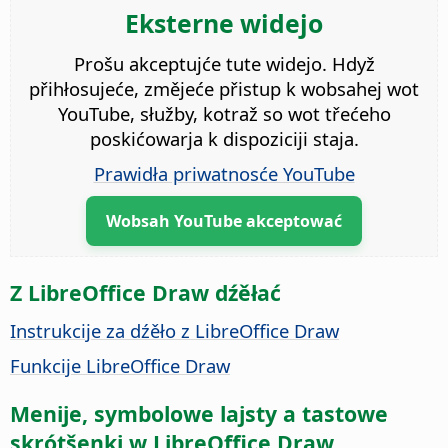
Eksterne widejo
Prošu akceptujće tute widejo. Hdyž
přihłosujeće, změjeće přistup k wobsahej wot
YouTube, słužby, kotraž so wot třećeho
poskićowarja k dispoziciji staja.
Prawidła priwatnosće YouTube
Wobsah YouTube akceptować
Z LibreOffice Draw dźěłać
Instrukcije za dźěło z LibreOffice Draw
Funkcije LibreOffice Draw
Menije, symbolowe lajsty a tastowe
skrótšenki w LibreOffice Draw