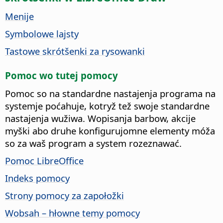
Menije
Symbolowe lajsty
Tastowe skrótšenki za rysowanki
Pomoc wo tutej pomocy
Pomoc so na standardne nastajenja programa na
systemje poćahuje, kotryž tež swoje standardne
nastajenja wužiwa. Wopisanja barbow, akcije
myški abo druhe konfigurujomne elementy móža
so za waš program a system rozeznawać.
Pomoc LibreOffice
Indeks pomocy
Strony pomocy za zapołožki
Wobsah – hłowne temy pomocy