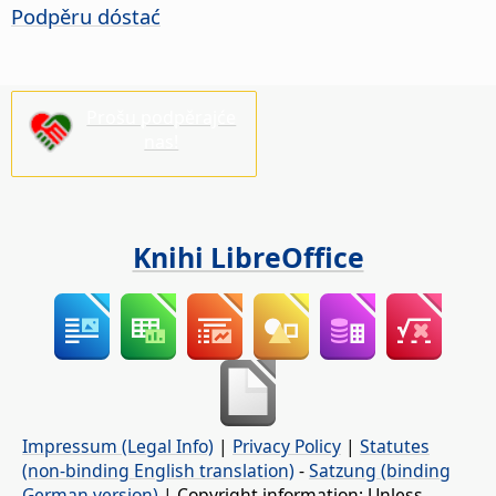
Podpěru dóstać
Prošu podpěrajće
nas!
Knihi LibreOffice
Impressum (Legal Info)
|
Privacy Policy
|
Statutes
(non-binding English translation)
-
Satzung (binding
German version)
| Copyright information: Unless