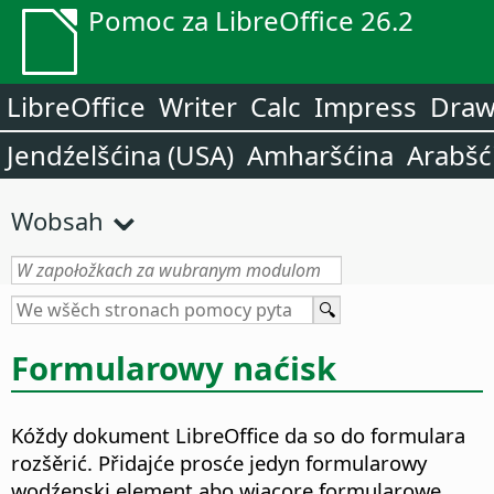
Pomoc za LibreOffice 26.2
LibreOffice
Writer
Calc
Impress
Dra
Jendźelšćina (USA)
Amharšćina
Arabšć
Wobsah
Formularowy naćisk
Kóždy dokument LibreOffice da so do formulara
rozšěrić. Přidajće prosće jedyn formularowy
wodźenski element abo wjacore formularowe