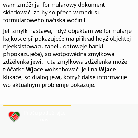
wam zmóžnja, formularowy dokument
składować, zo by so přeco w modusu
formularoweho naćiska wočinił.
Jeli zmylk nastawa, hdyž objektam we formularje
kajkosće připokazujeće (na přikład hdyž objektej
njeeksistowacu tabelu datoweje banki
připokazujeće), so wotpowědna zmylkowa
zdźělenka jewi. Tuta zmylkowa zdźělenka móže
tłóčatko
Wjace
wobsahować.
Jeli na
Wjace
klikaće, so dialog jewi, kotryž dalše informacije
wo aktualnym problemje pokazuje.
Prošu podpěrajće
nas!