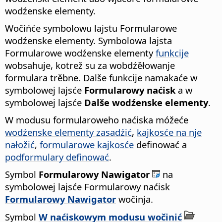
wodźenske elementy.
Wočińće symbolowu lajstu Formularowe
wodźenske elementy. Symbolowa lajsta
Formularowe wodźenske elementy
funkcije
wobsahuje, kotrež su za wobdźěłowanje
formulara trěbne. Dalše funkcije namakaće w
symbolowej lajsće
Formularowy naćisk
a w
symbolowej lajsće
Dalše wodźenske elementy
.
W modusu formularoweho naćiska móžeće
wodźenske elementy zasadźić
,
kajkosće na nje
nałožić
,
formularowe kajkosće
definować a
podformulary definować
.
Symbol
Formularowy Nawigator
na
symbolowej lajsće Formularowy naćisk
Formularowy Nawigator
wočinja.
Symbol
W naćiskowym modusu wočinić