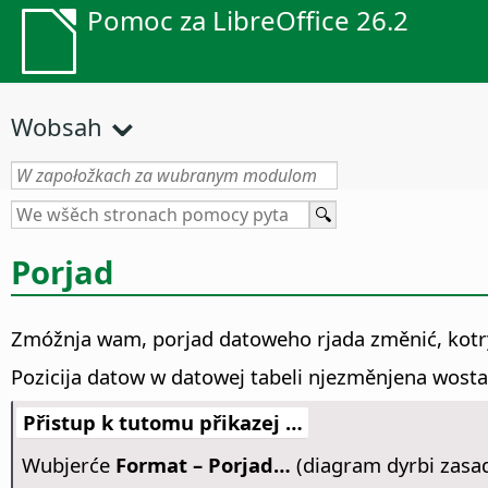
Pomoc za LibreOffice 26.2
Wobsah
Porjad
Zmóžnja wam, porjad datoweho rjada změnić, kotry
Pozicija datow w datowej tabeli njezměnjena wosta
Přistup k tutomu přikazej …
Wubjerće
Format – Porjad…
(diagram dyrbi zasa