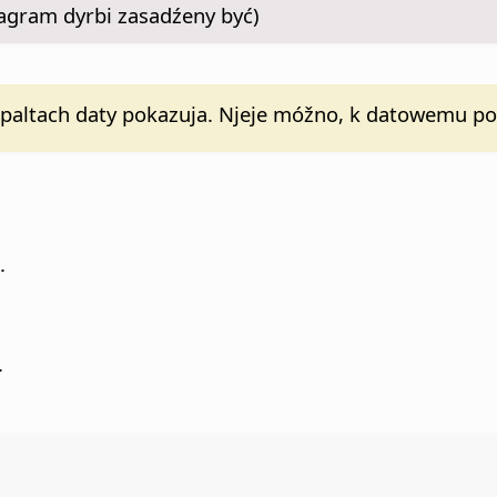
agram dyrbi zasadźeny być)
o w špaltach daty pokazuja. Njeje móžno, k datowemu p
.
.