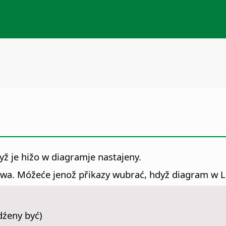
ž je hižo w diagramje nastajeny.
wa. Móžeće jenož přikazy wubrać, hdyž diagram w Li
dźeny być)