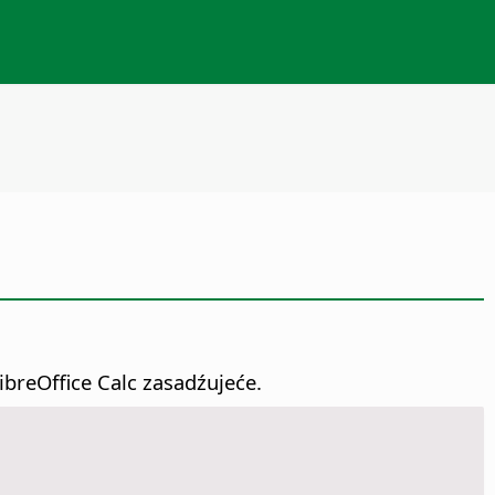
breOffice Calc zasadźujeće.