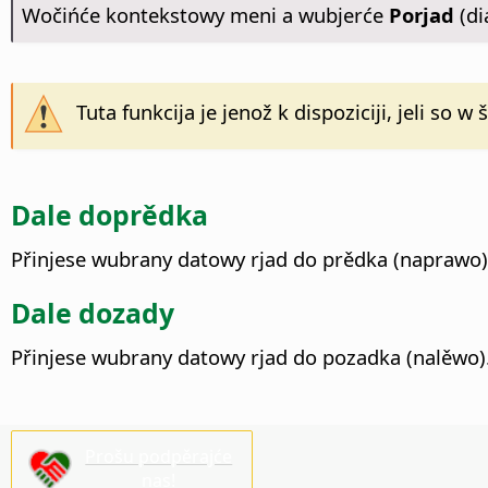
Wočińće kontekstowy meni a wubjerće
Porjad
(di
Tuta funkcija je jenož k dispoziciji, jeli s
Dale doprědka
Přinjese wubrany datowy rjad do prědka (naprawo)
Dale dozady
Přinjese wubrany datowy rjad do pozadka (nalěwo)
Prošu podpěrajće
nas!