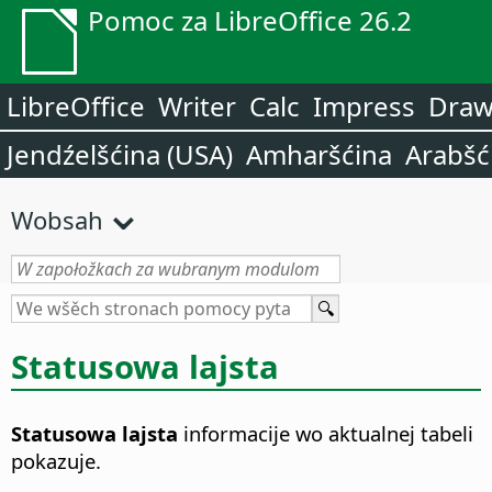
Pomoc za LibreOffice 26.2
LibreOffice
Writer
Calc
Impress
Dra
Jendźelšćina (USA)
Amharšćina
Arabšć
Wobsah
Statusowa lajsta
Statusowa lajsta
informacije wo aktualnej tabeli
pokazuje.