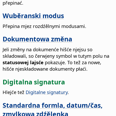
přepinać.
Wuběranski modus
Přepina mjez rozdźělnymi modusami.
Dokumentowa změna
Jeli změny na dokumenće hišće njejsu so
składowali, so čerwjeny symbol w tutym polu na
statusowej lajsće
pokazuje. To tež za nowe,
hišće njeskładowane dokumenty płaći.
Digitalna signatura
Hlejće tež
Digitalne signatury
.
Standardna formla, datum/čas,
zmylkowa zdźělenka