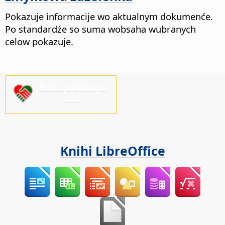
Pokazuje informacije wo aktualnym dokumenće.
Po standardźe so suma wobsaha wubranych
celow pokazuje.
Prošu podpěrajće
nas!
Knihi LibreOffice