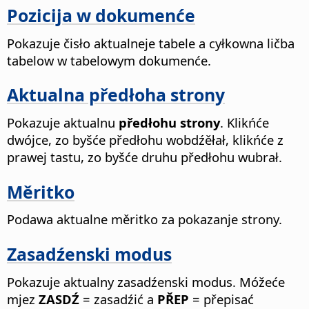
Pozicija w dokumenće
Pokazuje čisło aktualneje tabele a cyłkowna ličba
tabelow w tabelowym dokumenće.
Aktualna předłoha strony
Pokazuje aktualnu
předłohu strony
. Klikńće
dwójce, zo byšće předłohu wobdźěłał, klikńće z
prawej tastu, zo byšće druhu předłohu wubrał.
Měritko
Podawa aktualne měritko za pokazanje strony.
Zasadźenski modus
Pokazuje aktualny zasadźenski modus. Móžeće
mjez
ZASDŹ
= zasadźić a
PŘEP
= přepisać