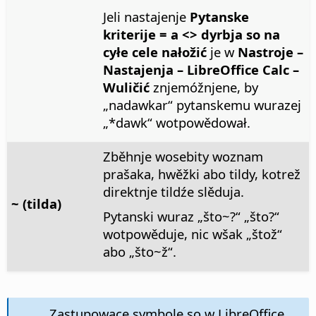
Jeli nastajenje
Pytanske
kriterije = a <> dyrbja so na
cyłe cele nałožić
je w
Nastroje –
Nastajenja – LibreOffice Calc –
Wuličić
znjemóžnjene, by
„nadawkar“ pytanskemu wurazej
„*dawk“ wotpowědował.
Zběhnje wosebity woznam
prašaka, hwěžki abo tildy, kotrež
direktnje tildźe slěduja.
~ (tilda)
Pytanski wuraz „što~?“ „što?“
wotpowěduje, nic wšak „štož“
abo „što~ž“.
Zastupowace symbole so w LibreOffice