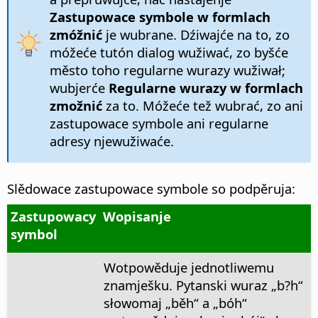
Zastupowace symbole w formlach
zmóžnić
je wubrane. Dźiwajće na to, zo
móžeće tutón dialog wužiwać, zo byšće
město toho regularne wurazy wužiwał;
wubjerće
Regularne wurazy w formlach
zmožnić
za to. Móžeće tež wubrać, zo ani
zastupowace symbole ani regularne
adresy njewužiwaće.
Slědowace zastupowace symbole so podpěruja:
Zastupowacy
Wopisanje
symbol
Wotpowěduje jednotliwemu
znamješku. Pytanski wuraz „b?h“
słowomaj „běh“ a „bóh“