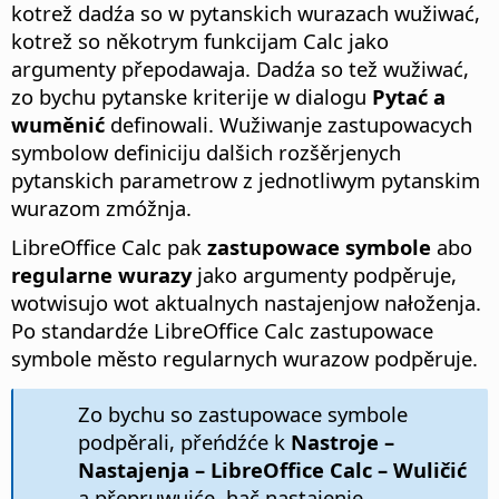
kotrež dadźa so w pytanskich wurazach wužiwać,
kotrež so někotrym funkcijam Calc jako
argumenty přepodawaja. Dadźa so tež wužiwać,
zo bychu pytanske kriterije w dialogu
Pytać a
wuměnić
definowali. Wužiwanje zastupowacych
symbolow definiciju dalšich rozšěrjenych
pytanskich parametrow z jednotliwym pytanskim
wurazom zmóžnja.
LibreOffice Calc pak
zastupowace symbole
abo
regularne wurazy
jako argumenty podpěruje,
wotwisujo wot aktualnych nastajenjow nałoženja.
Po standardźe LibreOffice Calc zastupowace
symbole město regularnych wurazow podpěruje.
Zo bychu so zastupowace symbole
podpěrali, přeńdźće k
Nastroje –
Nastajenja – LibreOffice Calc – Wuličić
a přepruwujće, hač nastajenje