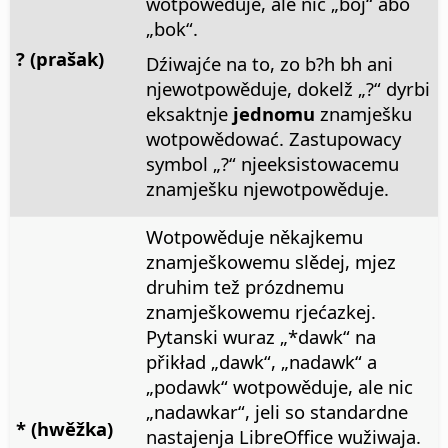
wotpowěduje, ale nic „bój“ abo
„bok“.
? (prašak)
Dźiwajće na to, zo b?h bh ani
njewotpowěduje, dokelž „?“ dyrbi
eksaktnje
jednomu
znamješku
wotpowědować. Zastupowacy
symbol „?“ njeeksistowacemu
znamješku njewotpowěduje.
Wotpowěduje někajkemu
znamješkowemu slědej, mjez
druhim tež prózdnemu
znamješkowemu rjećazkej.
Pytanski wuraz „*dawk“ na
přikład „dawk“, „nadawk“ a
„podawk“ wotpowěduje, ale nic
„nadawkar“, jeli so standardne
* (hwěžka)
nastajenja LibreOffice wužiwaja.