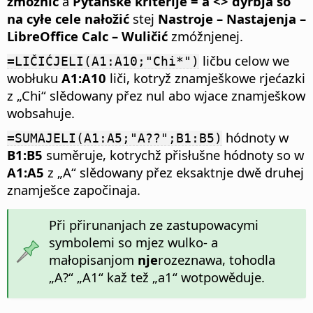
zmóžnić
a
Pytanske kriterije = a <> dyrbja so
na cyłe cele nałožić
stej
Nastroje – Nastajenja –
LibreOffice Calc – Wuličić
zmóžnjenej.
ličbu celow we
=LIČIĆJELI(A1:A10;"Chi*")
wobłuku
A1:A10
liči, kotryž znamješkowe rjećazki
z „Chi“ slědowany přez nul abo wjace znamješkow
wobsahuje.
hódnoty w
=SUMAJELI(A1:A5;"A??";B1:B5)
B1:B5
suměruje, kotrychž přisłušne hódnoty so w
A1:A5
z „A“ slědowany přez eksaktnje dwě druhej
znamješce započinaja.
Při přirunanjach ze zastupowacymi
symbolemi so mjez wulko- a
małopisanjom
nje
rozeznawa, tohodla
„A?“ „A1“ kaž tež „a1“ wotpowěduje.