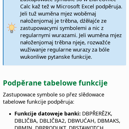
Calc kaž tež w Microsoft Excel podpěruja.
Jeli tuž wuměna mjez woběmaj
nałoženjomaj je trěbna, dźěłajće ze
zastupowacymi symbolemi a nic z
regularnymi wurazami. Jeli wuměna mjez
nałoženjomaj trěbna njeje, rozwažće
wužiwanje regularne wurazy za bóle
wukonliwe pytanske funkcije.
Podpěrane tabelowe funkcije
Zastupowace symbole so přez slědowace
tabelowe funkcije podpěruja:
Funkcije datoweje banki:
DBPŘERĚZK,
DBLIČBA, DBLIČBA2, DBWUĆAH, DBMAKS,
DBMIN, DBPRODUKT, DBSTAWOTCH,