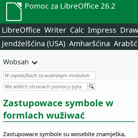
Pomoc za LibreOffice 26.2
LibreOffice
Writer
Calc
Impress
Dra
Jendźelšćina (USA)
Amharšćina
Arabšć
Wobsah
Zastupowace symbole w
formlach wužiwać
Zastupowace symbole su wosebite znamješka,