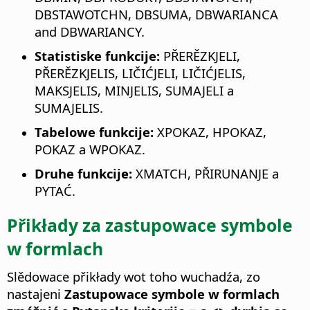
DBSTAWOTCHN, DBSUMA, DBWARIANCA
and DBWARIANCY.
Statistiske funkcije:
PŘERĚZKJELI,
PŘERĚZKJELIS, LIČIĆJELI, LIČIĆJELIS,
MAKSJELIS, MINJELIS, SUMAJELI a
SUMAJELIS.
Tabelowe funkcije:
XPOKAZ, HPOKAZ,
POKAZ a WPOKAZ.
Druhe funkcije:
XMATCH, PŘIRUNANJE a
PYTAĆ.
Přikłady za zastupowace symbole
w formlach
Slědowace přikłady wot toho wuchadźa, zo
nastajeni
Zastupowace symbole w formlach