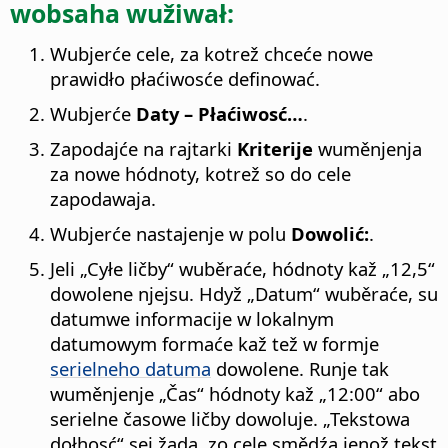
wobsaha wužiwał:
Wubjerće cele, za kotrež chceće nowe
prawidło płaćiwosće definować.
Wubjerće
Daty – Płaćiwosć…
.
Zapodajće na rajtarki
Kriterije
wuměnjenja
za nowe hódnoty, kotrež so do cele
zapodawaja.
Wubjerće nastajenje w polu
Dowolić:
.
Jeli „Cyłe ličby“ wuběraće, hódnoty kaž „12,5“
dowolene njejsu. Hdyž „Datum“ wuběraće, su
datumwe informacije w lokalnym
datumowym formaće kaž tež w formje
serielneho datuma
dowolene. Runje tak
wuměnjenje „Čas“ hódnoty kaž „12:00“ abo
serielne časowe ličby dowoluje. „Tekstowa
dołhosć“ sej žada, zo cele smědźa jenož tekst