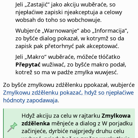
Jeli „Zastajić“ jako akciju wuběraće, so
njepłaćiwe zapiski njeakceptuja a celowy
wobsah do toho so wobchowuje.
Wubjerće „Warnowanje“ abo „Informacija“,
zo byšće dialog pokazał, w kotrymž so da
zapisk pak přetorhnyć pak akceptować.
Jeli „Makro“ wuběraće, móžeće tłóčatko
Přepytać
wužiwać, zo byšće makro podał,
kotrež so ma w padźe zmylka wuwjesć.
Zo byšće zmylkowu zdźělenku ppokazał, wubjerće
Zmylkowu zdźělenku pokazać, hdyž so njepłaćiwe
hódnoty zapodawaja
.
Hdyž akciju za celu w rajtarku
Zmylkowa
zdźělenka
měnjeće a dialog z W porjadku
začinjeće, dyrbiće najprjedy druhu celu