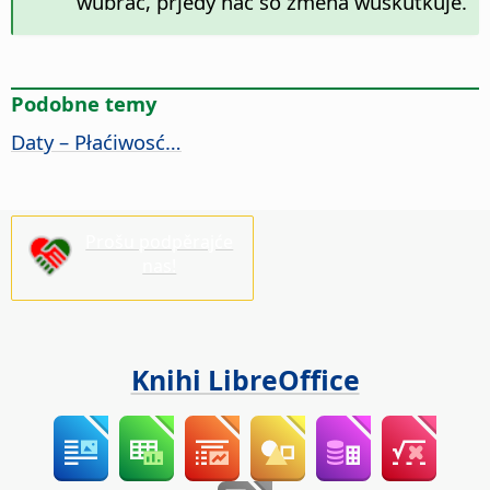
wubrać, prjedy hač so změna wuskutkuje.
Podobne temy
Daty – Płaćiwosć…
Prošu podpěrajće
nas!
Knihi LibreOffice