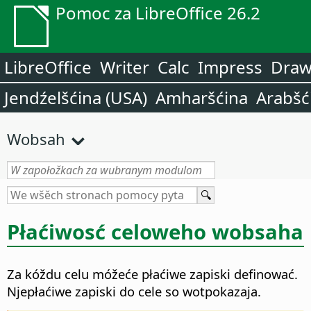
Pomoc za LibreOffice 26.2
LibreOffice
Writer
Calc
Impress
Dra
Jendźelšćina (USA)
Amharšćina
Arabšć
Wobsah
Płaćiwosć celoweho wobsaha
Za kóždu celu móžeće płaćiwe zapiski definować.
Njepłaćiwe zapiski do cele so wotpokazaja.