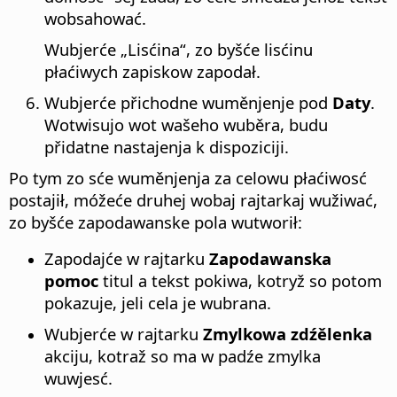
wobsahować.
Wubjerće „Lisćina“, zo byšće lisćinu
płaćiwych zapiskow zapodał.
Wubjerće přichodne wuměnjenje pod
Daty
.
Wotwisujo wot wašeho wuběra, budu
přidatne nastajenja k dispoziciji.
Po tym zo sće wuměnjenja za celowu płaćiwosć
postajił, móžeće druhej wobaj rajtarkaj wužiwać,
zo byšće zapodawanske pola wutworił:
Zapodajće w rajtarku
Zapodawanska
pomoc
titul a tekst pokiwa, kotryž so potom
pokazuje, jeli cela je wubrana.
Wubjerće w rajtarku
Zmylkowa zdźělenka
akciju, kotraž so ma w padźe zmylka
wuwjesć.