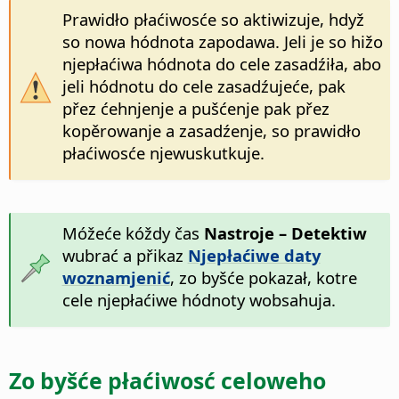
Prawidło płaćiwosće so aktiwizuje, hdyž
so nowa hódnota zapodawa. Jeli je so hižo
njepłaćiwa hódnota do cele zasadźiła, abo
jeli hódnotu do cele zasadźujeće, pak
přez ćehnjenje a pušćenje pak přez
kopěrowanje a zasadźenje, so prawidło
płaćiwosće njewuskutkuje.
Móžeće kóždy čas
Nastroje – Detektiw
wubrać a přikaz
Njepłaćiwe daty
woznamjenić
, zo byšće pokazał, kotre
cele njepłaćiwe hódnoty wobsahuja.
Zo byšće płaćiwosć celoweho