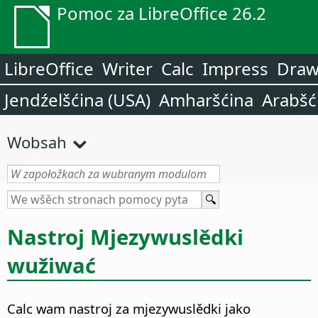
Pomoc za LibreOffice 26.2
LibreOffice
Writer
Calc
Impress
Dra
Jendźelšćina (USA)
Amharšćina
Arabšć
Wobsah
Nastroj Mjezywuslědki
wužiwać
Calc wam nastroj za mjezywuslědki jako