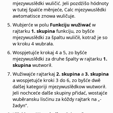
mjezywuslědki wuličić. Jeli pozdźišo hódnoty
w tutej špalće měnjeće, Calc mjezywuslědki
awtomatisce znowa wuličuje.
Wubjerće w polu
Funkciju wužiwać
w
rajtarku
1. skupina
funkciju, zo byšće
mjezywuslědki za špaltu wuličił, kotraž je so
w kroku 4 wubrała.
Wospjetujće krokaj 4 a 5, zo byšće
mjezywuslědki za druhe špalty w rajtarku
1.
skupina
wutworił.
Wužiwajće rajtarkaj
2. skupina
a
3. skupina
a wospjetujće kroki 3 do 6, zo byšće dwě
dalšej kategoriji mjezywuslědkow wutworił.
Jeli nochceće dalše skupiny přidać, wostajće
wuběransku lisćinu za kóždy rajtark na „-
žadyn“.