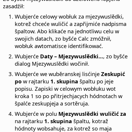
zasadźił:
Wubjerće celowy wobłuk za mjezywuslědki,
kotrež chceće wuličić a zapřijmiće nadpisma
špaltow. Abo klikaće na jednotliwu celu w
swojich datach, zo byšće Calc zmóžnił,
wobłuk awtomatisce identifikować.
Wubjerće
Daty – Mjezywuslědki…
, zo byšće
dialog Mjezywuslědki wočinił.
Wubjerće we wuběranskej lisćinje
Zeskupić
po
w rajtarku
1. skupina
špaltu po jeje
popisu. Zapiski w celowym wobłuku wot
kroka 1 so po přitrjechjacych hódnotach w
špalće zeskupjeja a sortěruja.
Wubjerće w polu
Mjezywuslědki wuličić za
na rajtarku
1. skupina
špaltu, kotraž
hódnoty wobsahuje, za kotrež so maja