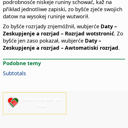
podrobnosće niskeje runiny schować, kaž na
přikład jednotliwe zapiski, zo byšće zjeće swojich
datow na wysokej runinje wutworił.
Zo byšće rozrjady znjemóžnił, wubjerće
Daty –
Zeskupjenje a rozrjad – Rozrjad wotstronić
. Zo
byšće jen zaso pokazał, wubjerće
Daty –
Zeskupjenje a rozrjad – Awtomatiski rozrjad
.
Podobne temy
Subtotals
Prošu podpěrajće
nas!