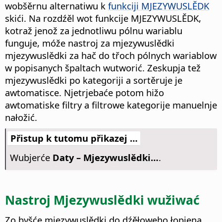
wobšěrnu alternatiwu k
funkciji MJEZYWUSLĚDK
skići. Na rozdźěl wot funkcije MJEZYWUSLĚDK,
kotraž jenož za jednotliwu pólnu wariablu
funguje, móže nastroj za mjezywuslědki
mjezywuslědki za hač do třoch pólnych wariablow
w popisanych špaltach wutworić. Zeskupja tež
mjezywuslědki po kategoriji a sortěruje je
awtomatisce. Njetrjebaće potom hižo
awtomatiske filtry a filtrowe kategorije manuelnje
nałožić.
Přistup k tutomu přikazej …
Wubjerće
Daty – Mjezywuslědki…
.
Nastroj Mjezywuslědki wužiwać
Zo byšće mjezywuslědki do dźěłoweho łopjena