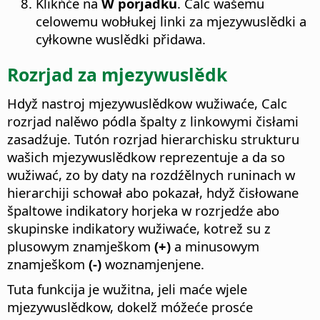
Klikńće na
W porjadku
. Calc wašemu
celowemu wobłukej linki za mjezywuslědki a
cyłkowne wuslědki přidawa.
Rozrjad za mjezywuslědk
Hdyž nastroj mjezywuslědkow wužiwaće, Calc
rozrjad nalěwo pódla špalty z linkowymi čisłami
zasadźuje. Tutón rozrjad hierarchisku strukturu
wašich mjezywuslědkow reprezentuje a da so
wužiwać, zo by daty na rozdźělnych runinach w
hierarchiji schował abo pokazał, hdyž čisłowane
špaltowe indikatory horjeka w rozrjedźe abo
skupinske indikatory wužiwaće, kotrež su z
plusowym znamješkom
(+)
a minusowym
znamješkom
(-)
woznamjenjene.
Tuta funkcija je wužitna, jeli maće wjele
mjezywuslědkow, dokelž móžeće prosće