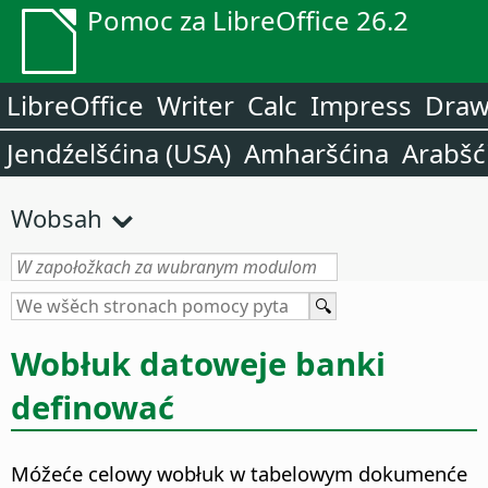
Pomoc za LibreOffice 26.2
LibreOffice
Writer
Calc
Impress
Dra
Jendźelšćina (USA)
Amharšćina
Arabšć
Wobsah
Wobłuk datoweje banki
definować
Móžeće celowy wobłuk w tabelowym dokumenće