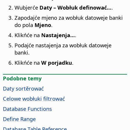
Wubjerće
Daty – Wobłuk definować…
.
Zapodajće mjeno za wobłuk datoweje banki
do pola
Mjeno
.
Klikńće na
Nastajenja…
.
Podajće nastajenja za wobłuk datoweje
banki.
Klikńće na
W porjadku
.
Podobne temy
Daty sortěrować
Celowe wobłuki filtrować
Database Functions
Define Range
Database Table Reference