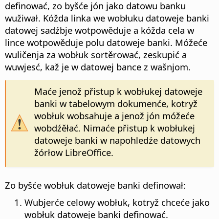
definować, zo byšće jón jako datowu banku
wužiwał. Kóžda linka we wobłuku datoweje banki
datowej sadźbje wotpowěduje a kóžda cela w
lince wotpowěduje polu datoweje banki. Móžeće
wuličenja za wobłuk sortěrować, zeskupić a
wuwjesć, kaž je w datowej bance z wašnjom.
Maće jenož přistup k wobłukej datoweje
banki w tabelowym dokumenće, kotryž
wobłuk wobsahuje a jenož jón móžeće
wobdźěłać. Nimaće přistup k wobłukej
datoweje banki w napohledźe datowych
žórłow LibreOffice.
Zo byšće wobłuk datoweje banki definował:
Wubjerće celowy wobłuk, kotryž chceće jako
wobłuk datoweje banki definować.