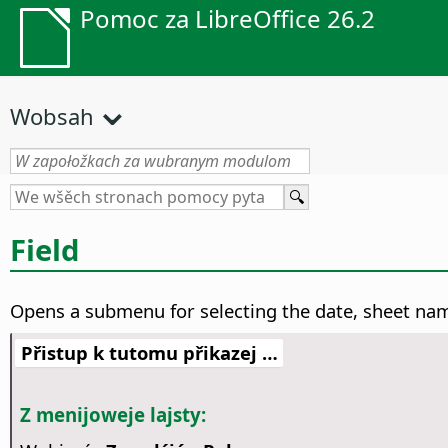
Pomoc za LibreOffice 26.2
Wobsah
Field
Opens a submenu for selecting the date, sheet name
Přistup k tutomu přikazej …
Z menijoweje lajsty: