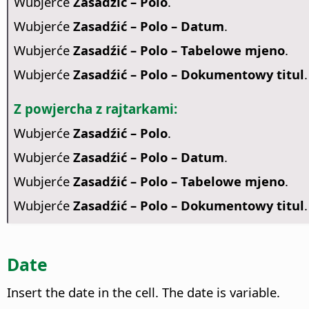
Wubjerće
Zasadźić – Polo
.
Wubjerće
Zasadźić – Polo – Datum
.
Wubjerće
Zasadźić – Polo – Tabelowe mjeno
.
Wubjerće
Zasadźić – Polo – Dokumentowy titul
.
Z powjercha z rajtarkami:
Wubjerće
Zasadźić – Polo
.
Wubjerće
Zasadźić – Polo – Datum
.
Wubjerće
Zasadźić – Polo – Tabelowe mjeno
.
Wubjerće
Zasadźić – Polo – Dokumentowy titul
.
Date
Insert the date in the cell. The date is variable.