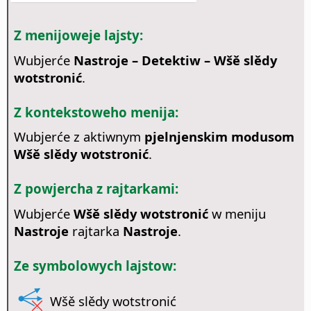
Z menijoweje lajsty:
Wubjerće
Nastroje – Detektiw – Wšě slědy
wotstronić
.
Z kontekstoweho menija:
Wubjerće z aktiwnym
pjelnjenskim modusom
Wšě slědy wotstronić
.
Z powjercha z rajtarkami:
Wubjerće
Wšě slědy wotstronić
w meniju
Nastroje
rajtarka
Nastroje
.
Ze symbolowych lajstow:
Wšě slědy wotstronić