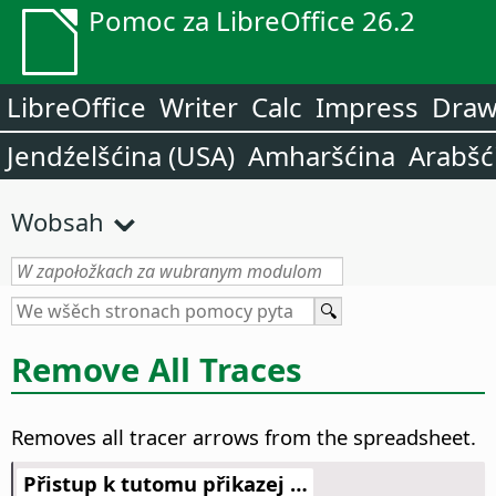
Pomoc za LibreOffice 26.2
LibreOffice
Writer
Calc
Impress
Dra
Jendźelšćina (USA)
Amharšćina
Arabšć
Wobsah
Remove All Traces
Removes all tracer arrows from the spreadsheet.
Přistup k tutomu přikazej …