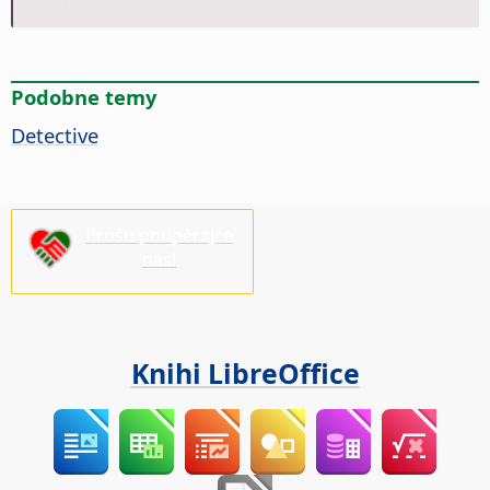
Podobne temy
Detective
Prošu podpěrajće
nas!
Knihi LibreOffice