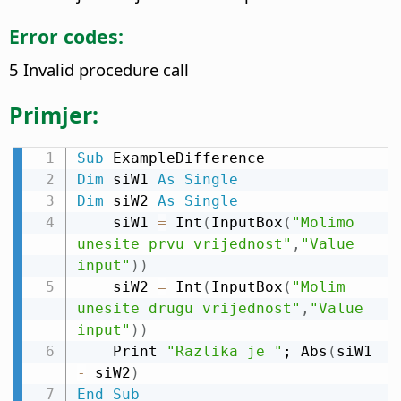
Error codes:
5 Invalid procedure call
Primjer:
Sub
Dim
 siW1 
As
Single
Dim
 siW2 
As
Single
    siW1 
=
 Int
(
InputBox
(
"Molimo 
unesite prvu vrijednost"
,
"Value 
input"
)
)
    siW2 
=
 Int
(
InputBox
(
"Molim 
unesite drugu vrijednost"
,
"Value 
input"
)
)
    Print 
"Razlika je "
; Abs
(
siW1 
-
 siW2
)
End
Sub