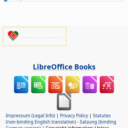
Please support us!
LibreOffice Books
Impressum (Legal Info)
|
Privacy Policy
|
Statutes
(non-binding English translation)
-
Satzung (binding
German version)
| Copyright information: Unless