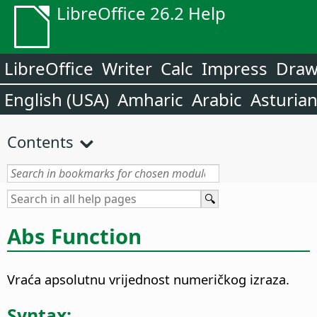
LibreOffice 26.2 Help
LibreOffice
Writer
Calc
Impress
Dra
English (USA)
Amharic
Arabic
Asturia
Contents
Abs Function
Vraća apsolutnu vrijednost numeričkog izraza.
Syntax: