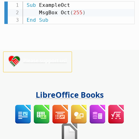
Sub
 ExampleOct

    MsgBox Oct
(
255
)
End
Sub
Please support us!
LibreOffice Books