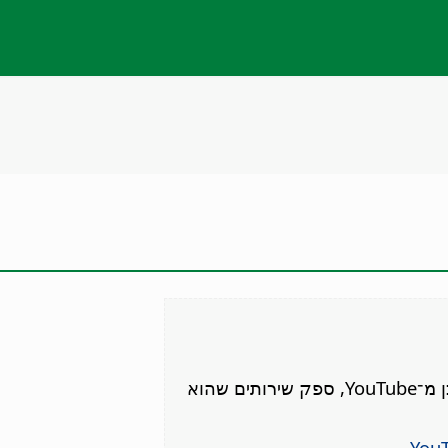
נא לאשר את הסרטון הזה. אישור יאפשר לך לגשת לתוכן מ־YouTube, ספק שירותים שהוא