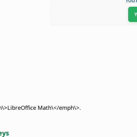
mph\>LibreOffice Math\</emph\>.
eys