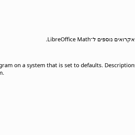
ספים ל־LibreOffice Math.
gram on a system that is set to defaults. Description
m.