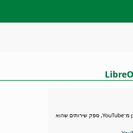
נא לאשר את הסרטון הזה. אישור יאפשר לך לגשת לתוכן מ־YouTube, ספק שירותים שהוא