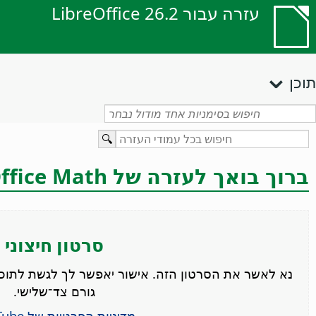
עזרה עבור LibreOffice 26.2
תוכן
ברוך בואך לעזרה של LibreOffice Math
סרטון חיצוני
גורם צד־שלישי.
מדיניות הפרטיות של YouTube