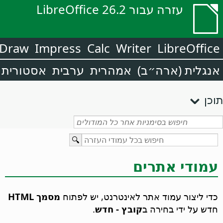
עזרה עבור LibreOffice 26.2
Draw
Impress
Calc
Writer
LibreOffice
אנגלית (ארה״ב)
אמהרית
ערבית
אסטורית
תוכן
עמודי אתרים
כדי ליצור עמוד אתר לאינטרנט, יש לפתוח
מסמך HTML
חדש על ידי בחירה ב
קובץ - חדש
.