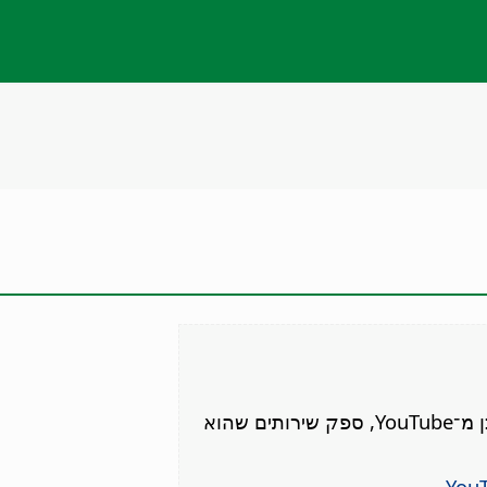
נא לאשר את הסרטון הזה. אישור יאפשר לך לגשת לתוכן מ־YouTube, ספק שירותים שהוא