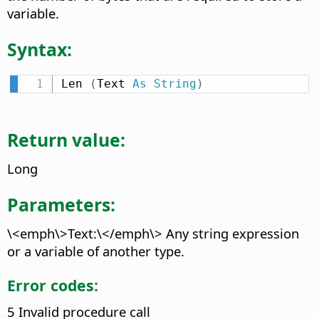
variable.
Syntax:
Len 
(
Text 
As
String
)
Return value:
Long
Parameters:
\<emph\>Text:\</emph\> Any string expression
or a variable of another type.
Error codes:
5 Invalid procedure call