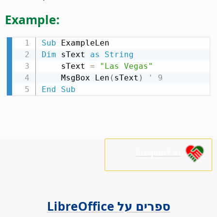
Example:
Sub
Dim
 sText 
as
String
    sText 
=
"Las Vegas"
    MsgBox Len
(
sText
)
' 9
End
Sub
נא לתמוך בנו!
ספרים על LibreOffice