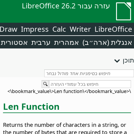
עזרה עבור LibreOffice 26.2
Draw
Impress
Calc
Writer
LibreOffice
אנגלית (ארה״ב)
אמהרית
ערבית
אסטורית
תוכן
\<bookmark_value\>Len function\</bookmark_value\>
Len Function
Returns the number of characters in a string, or
the number of bytes that are required to store a