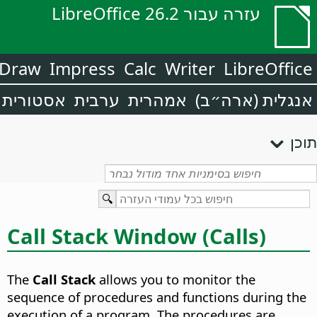
עזרה עבור LibreOffice 26.2
Draw
Impress
Calc
Writer
LibreOffice
אנגלית (ארה״ב)
אמהרית
ערבית
אסטורית
תוכן
Call Stack Window (Calls)
The
Call Stack
allows you to monitor the
sequence of procedures and functions during the
execution of a program. The procedures are