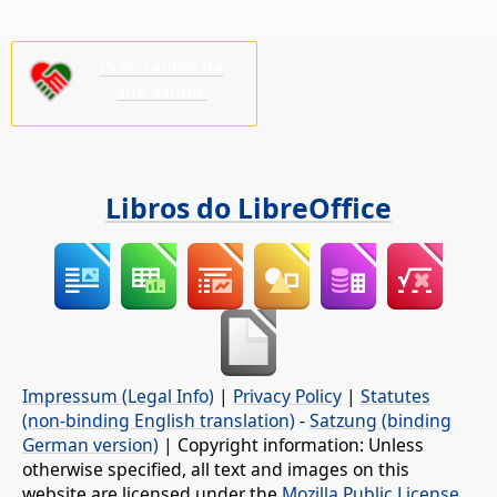
Precisamos da
súa axuda!
Libros do LibreOffice
Impressum (Legal Info)
|
Privacy Policy
|
Statutes
(non-binding English translation)
-
Satzung (binding
German version)
| Copyright information: Unless
otherwise specified, all text and images on this
website are licensed under the
Mozilla Public License