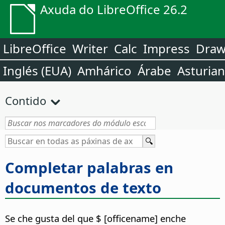
Axuda do LibreOffice 26.2
LibreOffice
Writer
Calc
Impress
Dra
Inglés (EUA)
Amhárico
Árabe
Asturia
Contido
Completar palabras en
documentos de texto
Se che gusta del que $ [officename] enche