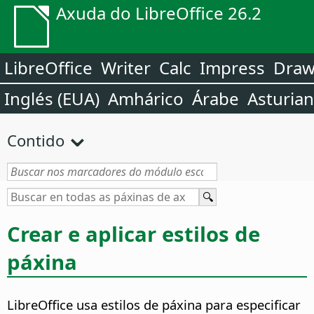
Axuda do LibreOffice 26.2
LibreOffice
Writer
Calc
Impress
Dra
Inglés (EUA)
Amhárico
Árabe
Asturia
Contido
Crear e aplicar estilos de
páxina
LibreOffice usa estilos de páxina para especificar