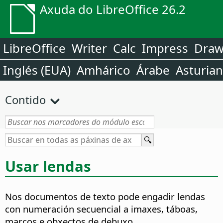
Axuda do LibreOffice 26.2
LibreOffice
Writer
Calc
Impress
Dra
Inglés (EUA)
Amhárico
Árabe
Asturia
Contido
Usar lendas
Nos documentos de texto pode engadir lendas
con numeración secuencial a imaxes, táboas,
marcos e obxectos de debuxo.