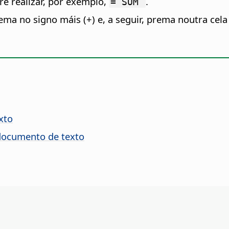
re realizar, por exemplo,
.
= SUM
ma no signo máis (+) e, a seguir, prema noutra cel
xto
 documento de texto