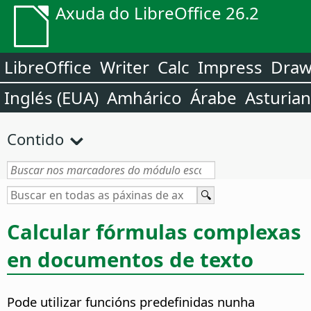
Axuda do LibreOffice 26.2
LibreOffice
Writer
Calc
Impress
Dra
Inglés (EUA)
Amhárico
Árabe
Asturia
Contido
Calcular fórmulas complexas
en documentos de texto
Pode utilizar funcións predefinidas nunha