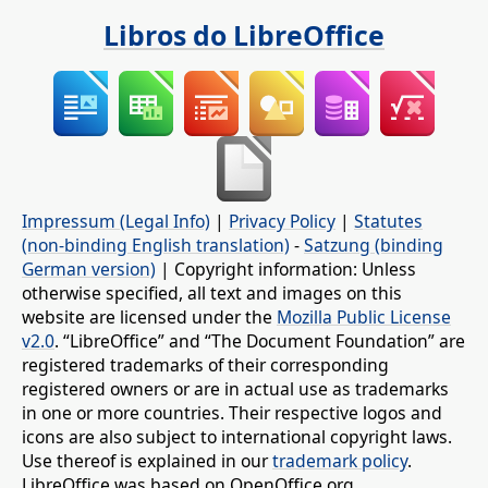
Libros do LibreOffice
Impressum (Legal Info)
|
Privacy Policy
|
Statutes
(non-binding English translation)
-
Satzung (binding
German version)
| Copyright information: Unless
otherwise specified, all text and images on this
website are licensed under the
Mozilla Public License
v2.0
. “LibreOffice” and “The Document Foundation” are
registered trademarks of their corresponding
registered owners or are in actual use as trademarks
in one or more countries. Their respective logos and
icons are also subject to international copyright laws.
Use thereof is explained in our
trademark policy
.
LibreOffice was based on OpenOffice.org.