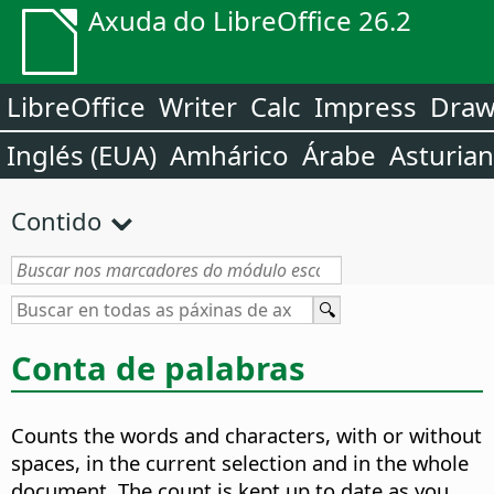
Axuda do LibreOffice 26.2
LibreOffice
Writer
Calc
Impress
Dra
Inglés (EUA)
Amhárico
Árabe
Asturia
Contido
Conta de palabras
Counts the words and characters, with or without
spaces, in the current selection and in the whole
document. The count is kept up to date as you