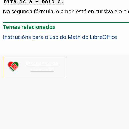
nitalic a + bold b.
Na segunda fórmula, o a non está en cursiva e o b 
Temas relacionados
Instrucións para o uso do Math do LibreOffice
Precisamos da
súa axuda!