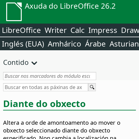
Axuda do LibreOffice 26.2
LibreOffice
Writer
Calc
Impress
Dra
Inglés (EUA)
Amhárico
Árabe
Asturia
Contido
Diante do obxecto
Altera a orde de amontoamento ao mover o
obxecto seleccionado diante do obxecto
especificado. Non cambia a localización na