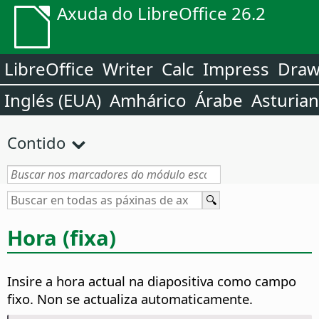
Axuda do LibreOffice 26.2
LibreOffice
Writer
Calc
Impress
Dra
Inglés (EUA)
Amhárico
Árabe
Asturia
Contido
Hora (fixa)
Insire a hora actual na diapositiva como campo
fixo. Non se actualiza automaticamente.