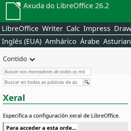
Axuda do LibreOffice 26.2
LibreOffice
Writer
Calc
Impress
Dra
Inglés (EUA)
Amhárico
Árabe
Asturia
Contido
Xeral
Especifica a configuración xeral de LibreOffice.
Para acceder a esta orde...