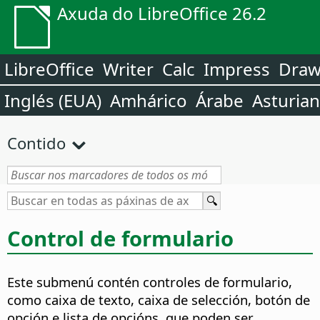
Axuda do LibreOffice 26.2
LibreOffice
Writer
Calc
Impress
Dra
Inglés (EUA)
Amhárico
Árabe
Asturia
Contido
Control de formulario
Este submenú contén controles de formulario,
como caixa de texto, caixa de selección, botón de
opción e lista de opcións, que poden ser